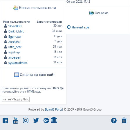
06 авг 2026, 17:42
Новые пользователи
Ссылки
Имя пользователя
Зарегистрирован
30 авг
SkvorBSD
Минский LUG
08 июл
DarkHobbit
13 дек
Egor-lawr
11 дек
Alex33Ru
28 ноя
little_bear
13 ноя
avpdnepr
13 ноя
andersen
10 ноя
systemadmins
Ссылка на наш сайт
Если хотите разместить ссылку на
Linux.by
,
используйте этот HTML-код:
Powered by
Board3 Portal
© 2009 - 2019 Board3 Group