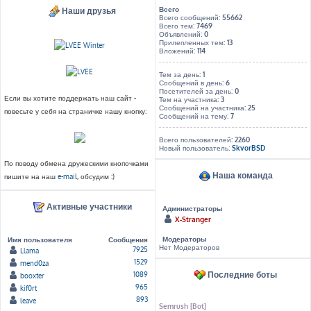
Всего
Наши друзья
Всего сообщений:
55662
Всего тем:
7469
Объявлений:
0
Прилепленных тем:
13
Вложений:
114
Тем за день:
1
Сообщений в день:
6
Посетителей за день:
0
Если вы хотите поддержать наш сайт -
Тем на участника:
3
Сообщений на участника:
25
повесьте у себя на страничке нашу кнопку:
Сообщений на тему:
7
Всего пользователей:
2260
Новый пользователь:
SkvorBSD
По поводу обмена дружескими кнопочками
Наша команда
пишите на наш
e-mail
, обсудим :)
Активные участники
Администраторы
X-Stranger
Модераторы
Имя пользователя
Сообщения
Нет Модераторов
7925
Llama
1529
mend0za
Последние боты
1089
booxter
965
kif0rt
893
leave
Semrush [Bot]