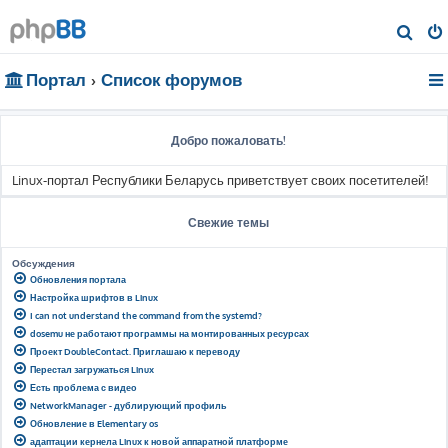
П
о
Портал
Список форумов
и
с
к
Добро пожаловать!
Linux-портал Республики Беларусь приветствует своих посетителей!
Свежие темы
Обсуждения
Обновления портала
Настройка шрифтов в Linux
I can not understand the command from the systemd?
dosemu не работают программы на монтированных ресурсах
Проект DoubleContact. Приглашаю к переводу
Перестал загружаться Linux
Есть проблема с видео
NetworkManager - дублирующий профиль
Обновление в Elementary os
адаптации кернела Linux к новой аппаратной платформе