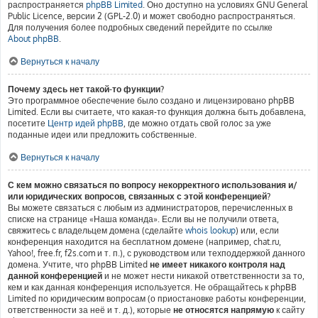
распространяется
phpBB Limited
. Оно доступно на условиях GNU General
Public Licence, версии 2 (GPL-2.0) и может свободно распространяться.
Для получения более подробных сведений перейдите по ссылке
About phpBB
.
Вернуться к началу
Почему здесь нет такой-то функции?
Это программное обеспечение было создано и лицензировано phpBB
Limited. Если вы считаете, что какая-то функция должна быть добавлена,
посетите
Центр идей phpBB
, где можно отдать свой голос за уже
поданные идеи или предложить собственные.
Вернуться к началу
С кем можно связаться по вопросу некорректного использования и/
или юридических вопросов, связанных с этой конференцией?
Вы можете связаться с любым из администраторов, перечисленных в
списке на странице «Наша команда». Если вы не получили ответа,
свяжитесь с владельцем домена (сделайте
whois lookup
) или, если
конференция находится на бесплатном домене (например, chat.ru,
Yahoo!, free.fr, f2s.com и т. п.), с руководством или техподдержкой данного
домена. Учтите, что phpBB Limited
не имеет никакого контроля над
данной конференцией
и не может нести никакой ответственности за то,
кем и как данная конференция используется. Не обращайтесь к phpBB
Limited по юридическим вопросам (о приостановке работы конференции,
ответственности за неё и т. д.), которые
не относятся напрямую
к сайту