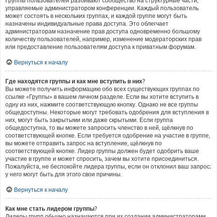
Группы пользователей разбивают сообщество на структурные части,
управляемые администратором конференции. Каждый пользователь
может состоять в нескольких группах, и каждой группе могут быть
назначены индивидуальные права доступа. Это облегчает
администраторам назначение прав доступа одновременно большому
количеству пользователей, например, изменение модераторских прав
или предоставление пользователям доступа к приватным форумам.
Вернуться к началу
Где находятся группы и как мне вступить в них?
Вы можете получить информацию обо всех существующих группах по
ссылке «Группы» в вашем личном разделе. Если вы хотите вступить в
одну из них, нажмите соответствующую кнопку. Однако не все группы
общедоступны. Некоторые могут требовать одобрения для вступления в
них, могут быть закрытыми или даже скрытыми. Если группа
общедоступна, то вы можете запросить членство в ней, щёлкнув по
соответствующей кнопке. Если требуется одобрение на участие в группе,
вы можете отправить запрос на вступление, щёлкнув по
соответствующей кнопке. Лидер группы должен будет одобрить ваше
участие в группе и может спросить, зачем вы хотите присоединиться.
Пожалуйста, не беспокойте лидера группы, если он отклонил ваш запрос;
у него могут быть для этого свои причины.
Вернуться к началу
Как мне стать лидером группы?
Лидеры групп обычно назначаются при их создании администраторами