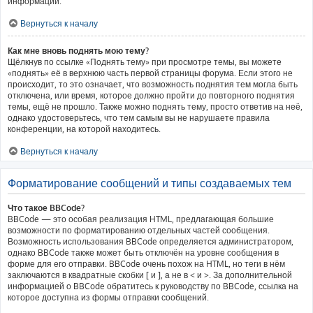
информации.
Вернуться к началу
Как мне вновь поднять мою тему?
Щёлкнув по ссылке «Поднять тему» при просмотре темы, вы можете
«поднять» её в верхнюю часть первой страницы форума. Если этого не
происходит, то это означает, что возможность поднятия тем могла быть
отключена, или время, которое должно пройти до повторного поднятия
темы, ещё не прошло. Также можно поднять тему, просто ответив на неё,
однако удостоверьтесь, что тем самым вы не нарушаете правила
конференции, на которой находитесь.
Вернуться к началу
Форматирование сообщений и типы создаваемых тем
Что такое BBCode?
BBCode — это особая реализация HTML, предлагающая большие
возможности по форматированию отдельных частей сообщения.
Возможность использования BBCode определяется администратором,
однако BBCode также может быть отключён на уровне сообщения в
форме для его отправки. BBCode очень похож на HTML, но теги в нём
заключаются в квадратные скобки [ и ], а не в < и >. За дополнительной
информацией о BBCode обратитесь к руководству по BBCode, ссылка на
которое доступна из формы отправки сообщений.