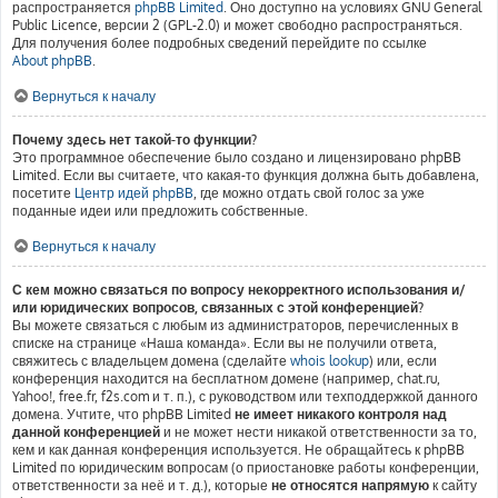
распространяется
phpBB Limited
. Оно доступно на условиях GNU General
Public Licence, версии 2 (GPL-2.0) и может свободно распространяться.
Для получения более подробных сведений перейдите по ссылке
About phpBB
.
Вернуться к началу
Почему здесь нет такой-то функции?
Это программное обеспечение было создано и лицензировано phpBB
Limited. Если вы считаете, что какая-то функция должна быть добавлена,
посетите
Центр идей phpBB
, где можно отдать свой голос за уже
поданные идеи или предложить собственные.
Вернуться к началу
С кем можно связаться по вопросу некорректного использования и/
или юридических вопросов, связанных с этой конференцией?
Вы можете связаться с любым из администраторов, перечисленных в
списке на странице «Наша команда». Если вы не получили ответа,
свяжитесь с владельцем домена (сделайте
whois lookup
) или, если
конференция находится на бесплатном домене (например, chat.ru,
Yahoo!, free.fr, f2s.com и т. п.), с руководством или техподдержкой данного
домена. Учтите, что phpBB Limited
не имеет никакого контроля над
данной конференцией
и не может нести никакой ответственности за то,
кем и как данная конференция используется. Не обращайтесь к phpBB
Limited по юридическим вопросам (о приостановке работы конференции,
ответственности за неё и т. д.), которые
не относятся напрямую
к сайту