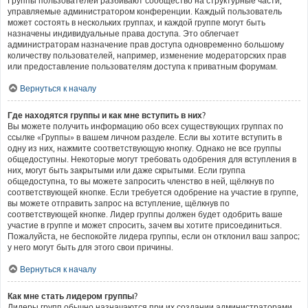
Группы пользователей разбивают сообщество на структурные части,
управляемые администратором конференции. Каждый пользователь
может состоять в нескольких группах, и каждой группе могут быть
назначены индивидуальные права доступа. Это облегчает
администраторам назначение прав доступа одновременно большому
количеству пользователей, например, изменение модераторских прав
или предоставление пользователям доступа к приватным форумам.
Вернуться к началу
Где находятся группы и как мне вступить в них?
Вы можете получить информацию обо всех существующих группах по
ссылке «Группы» в вашем личном разделе. Если вы хотите вступить в
одну из них, нажмите соответствующую кнопку. Однако не все группы
общедоступны. Некоторые могут требовать одобрения для вступления в
них, могут быть закрытыми или даже скрытыми. Если группа
общедоступна, то вы можете запросить членство в ней, щёлкнув по
соответствующей кнопке. Если требуется одобрение на участие в группе,
вы можете отправить запрос на вступление, щёлкнув по
соответствующей кнопке. Лидер группы должен будет одобрить ваше
участие в группе и может спросить, зачем вы хотите присоединиться.
Пожалуйста, не беспокойте лидера группы, если он отклонил ваш запрос;
у него могут быть для этого свои причины.
Вернуться к началу
Как мне стать лидером группы?
Лидеры групп обычно назначаются при их создании администраторами