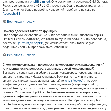
распространяется
phpBB Limited
. Оно доступно на условиях GNU General
Public Licence, версии 2 (GPL-2.0) и может свободно распространяться.
Для получения более подробных сведений перейдите по ссылке
About phpBB
.
Вернуться к началу
Почему здесь нет такой-то функции?
Это программное обеспечение было создано и лицензировано phpBB
Limited. Если вы считаете, что какая-то функция должна быть добавлена,
посетите
Центр идей phpBB
, где можно отдать свой голос за уже
поданные идеи или предложить собственные.
Вернуться к началу
С кем можно связаться по вопросу некорректного использования и/
или юридических вопросов, связанных с этой конференцией?
Вы можете связаться с любым из администраторов, перечисленных в
списке на странице «Наша команда». Если вы не получили ответа,
свяжитесь с владельцем домена (сделайте
whois lookup
) или, если
конференция находится на бесплатном домене (например, chat.ru,
Yahoo!, free.fr, f2s.com и т. п.), с руководством или техподдержкой данного
домена. Учтите, что phpBB Limited
не имеет никакого контроля над
данной конференцией
и не может нести никакой ответственности за то,
кем и как данная конференция используется. Не обращайтесь к phpBB
Limited по юридическим вопросам (о приостановке работы конференции,
ответственности за неё и т. д.), которые
не относятся напрямую
к сайту