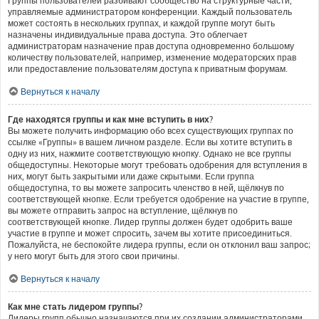
Группы пользователей разбивают сообщество на структурные части,
управляемые администратором конференции. Каждый пользователь
может состоять в нескольких группах, и каждой группе могут быть
назначены индивидуальные права доступа. Это облегчает
администраторам назначение прав доступа одновременно большому
количеству пользователей, например, изменение модераторских прав
или предоставление пользователям доступа к приватным форумам.
Вернуться к началу
Где находятся группы и как мне вступить в них?
Вы можете получить информацию обо всех существующих группах по
ссылке «Группы» в вашем личном разделе. Если вы хотите вступить в
одну из них, нажмите соответствующую кнопку. Однако не все группы
общедоступны. Некоторые могут требовать одобрения для вступления в
них, могут быть закрытыми или даже скрытыми. Если группа
общедоступна, то вы можете запросить членство в ней, щёлкнув по
соответствующей кнопке. Если требуется одобрение на участие в группе,
вы можете отправить запрос на вступление, щёлкнув по
соответствующей кнопке. Лидер группы должен будет одобрить ваше
участие в группе и может спросить, зачем вы хотите присоединиться.
Пожалуйста, не беспокойте лидера группы, если он отклонил ваш запрос;
у него могут быть для этого свои причины.
Вернуться к началу
Как мне стать лидером группы?
Лидеры групп обычно назначаются при их создании администраторами