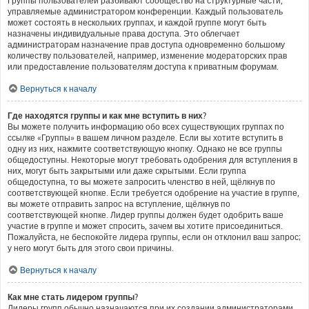
Группы пользователей разбивают сообщество на структурные части,
управляемые администратором конференции. Каждый пользователь
может состоять в нескольких группах, и каждой группе могут быть
назначены индивидуальные права доступа. Это облегчает
администраторам назначение прав доступа одновременно большому
количеству пользователей, например, изменение модераторских прав
или предоставление пользователям доступа к приватным форумам.
Вернуться к началу
Где находятся группы и как мне вступить в них?
Вы можете получить информацию обо всех существующих группах по
ссылке «Группы» в вашем личном разделе. Если вы хотите вступить в
одну из них, нажмите соответствующую кнопку. Однако не все группы
общедоступны. Некоторые могут требовать одобрения для вступления в
них, могут быть закрытыми или даже скрытыми. Если группа
общедоступна, то вы можете запросить членство в ней, щёлкнув по
соответствующей кнопке. Если требуется одобрение на участие в группе,
вы можете отправить запрос на вступление, щёлкнув по
соответствующей кнопке. Лидер группы должен будет одобрить ваше
участие в группе и может спросить, зачем вы хотите присоединиться.
Пожалуйста, не беспокойте лидера группы, если он отклонил ваш запрос;
у него могут быть для этого свои причины.
Вернуться к началу
Как мне стать лидером группы?
Лидеры групп обычно назначаются при их создании администраторами