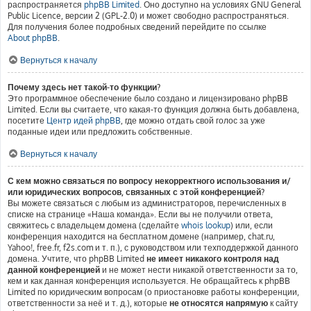
распространяется
phpBB Limited
. Оно доступно на условиях GNU General
Public Licence, версии 2 (GPL-2.0) и может свободно распространяться.
Для получения более подробных сведений перейдите по ссылке
About phpBB
.
Вернуться к началу
Почему здесь нет такой-то функции?
Это программное обеспечение было создано и лицензировано phpBB
Limited. Если вы считаете, что какая-то функция должна быть добавлена,
посетите
Центр идей phpBB
, где можно отдать свой голос за уже
поданные идеи или предложить собственные.
Вернуться к началу
С кем можно связаться по вопросу некорректного использования и/
или юридических вопросов, связанных с этой конференцией?
Вы можете связаться с любым из администраторов, перечисленных в
списке на странице «Наша команда». Если вы не получили ответа,
свяжитесь с владельцем домена (сделайте
whois lookup
) или, если
конференция находится на бесплатном домене (например, chat.ru,
Yahoo!, free.fr, f2s.com и т. п.), с руководством или техподдержкой данного
домена. Учтите, что phpBB Limited
не имеет никакого контроля над
данной конференцией
и не может нести никакой ответственности за то,
кем и как данная конференция используется. Не обращайтесь к phpBB
Limited по юридическим вопросам (о приостановке работы конференции,
ответственности за неё и т. д.), которые
не относятся напрямую
к сайту