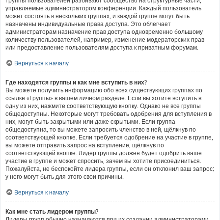
Группы пользователей разбивают сообщество на структурные части,
управляемые администратором конференции. Каждый пользователь
может состоять в нескольких группах, и каждой группе могут быть
назначены индивидуальные права доступа. Это облегчает
администраторам назначение прав доступа одновременно большому
количеству пользователей, например, изменение модераторских прав
или предоставление пользователям доступа к приватным форумам.
Вернуться к началу
Где находятся группы и как мне вступить в них?
Вы можете получить информацию обо всех существующих группах по
ссылке «Группы» в вашем личном разделе. Если вы хотите вступить в
одну из них, нажмите соответствующую кнопку. Однако не все группы
общедоступны. Некоторые могут требовать одобрения для вступления в
них, могут быть закрытыми или даже скрытыми. Если группа
общедоступна, то вы можете запросить членство в ней, щёлкнув по
соответствующей кнопке. Если требуется одобрение на участие в группе,
вы можете отправить запрос на вступление, щёлкнув по
соответствующей кнопке. Лидер группы должен будет одобрить ваше
участие в группе и может спросить, зачем вы хотите присоединиться.
Пожалуйста, не беспокойте лидера группы, если он отклонил ваш запрос;
у него могут быть для этого свои причины.
Вернуться к началу
Как мне стать лидером группы?
Лидеры групп обычно назначаются при их создании администраторами