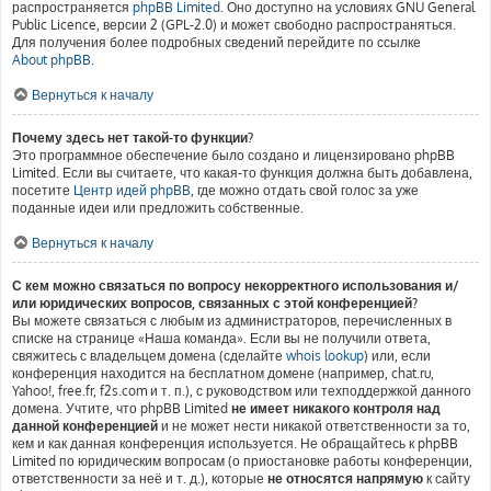
распространяется
phpBB Limited
. Оно доступно на условиях GNU General
Public Licence, версии 2 (GPL-2.0) и может свободно распространяться.
Для получения более подробных сведений перейдите по ссылке
About phpBB
.
Вернуться к началу
Почему здесь нет такой-то функции?
Это программное обеспечение было создано и лицензировано phpBB
Limited. Если вы считаете, что какая-то функция должна быть добавлена,
посетите
Центр идей phpBB
, где можно отдать свой голос за уже
поданные идеи или предложить собственные.
Вернуться к началу
С кем можно связаться по вопросу некорректного использования и/
или юридических вопросов, связанных с этой конференцией?
Вы можете связаться с любым из администраторов, перечисленных в
списке на странице «Наша команда». Если вы не получили ответа,
свяжитесь с владельцем домена (сделайте
whois lookup
) или, если
конференция находится на бесплатном домене (например, chat.ru,
Yahoo!, free.fr, f2s.com и т. п.), с руководством или техподдержкой данного
домена. Учтите, что phpBB Limited
не имеет никакого контроля над
данной конференцией
и не может нести никакой ответственности за то,
кем и как данная конференция используется. Не обращайтесь к phpBB
Limited по юридическим вопросам (о приостановке работы конференции,
ответственности за неё и т. д.), которые
не относятся напрямую
к сайту