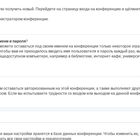
егко получить новый. Перейдите на страницу входа на конференцию и щёлкни
инистратором конференции.
мени и пароля?
сможете оставаться под своим именем на конференции только некоторое огра
о чтобы вам не приходилось вводить имя пользователя и пароль каждый раз, 
щедоступном компьютере, например в библиотеке, интернет-кафе, университе
ам оставаться авторизованным на этой конференции, а также выполняют друг
ом. Если вы испытываете трудности со входом или выходом на данной конфе
е ваши настройки хранятся в базе данных конференции. Чтобы изменить их,
ить все свои настройки и предпочтения.