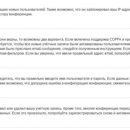
ию новых пользователей. Также возможно, что он заблокировал ваш IP-адре
атору конференции.
они верны, то возможны два варианта. Если включена поддержка COPPA и при 
буется, чтобы все новые учётные записи были активированы пользователями
ам было прислано email-сообщение, следуйте полученным инструкциям. Если 
пам-фильтром. Если вы уверены, что ввели правильный адрес email, попробу
едитесь, что вы правильно вводите имя пользователя и пароль. Если данные
Также возможно, что допущена ошибка в конфигурации конференции, свяжитес
вал или удалил вашу учётную запись. Кроме того, многие конференции пери
ных. Если это произошло, попробуйте зарегистрироваться снова и активнее 