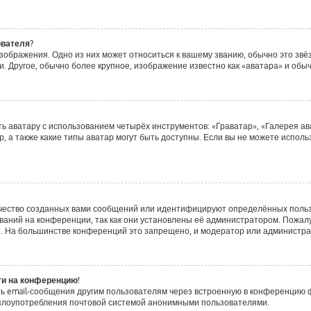
ователя?
зображения. Одно из них может относиться к вашему званию, обычно это звёзд
. Другое, обычно более крупное, изображение известно как «аватара» и обы
ь аватару с использованием четырёх инструментов: «Граватар», «Галерея ав
, а также какие типы аватар могут быть доступны. Если вы не можете испол
чество созданных вами сообщений или идентифицируют определённых польз
аний на конференции, так как они установлены её администратором. Пожа
е. На большинстве конференций это запрещено, и модератор или администра
ти на конференцию!
ь email-сообщения другим пользователям через встроенную в конференцию ф
ь злоупотребления почтовой системой анонимными пользователями.