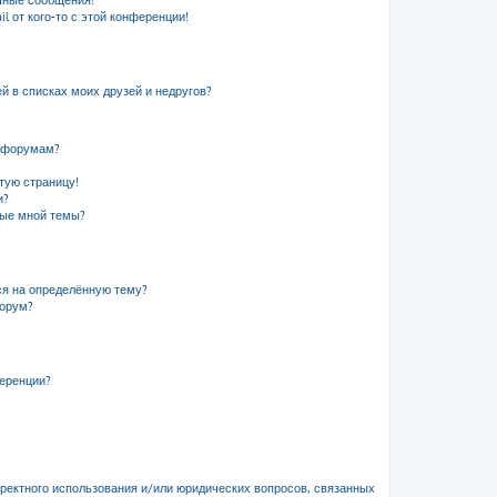
чные сообщения!
l от кого-то с этой конференции!
й в списках моих друзей и недругов?
и форумам?
стую страницу!
и?
ные мной темы?
ся на определённую тему?
форум?
ференции?
рректного использования и/или юридических вопросов, связанных