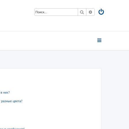
Поиск
Расширенный пои
 в них?
 разные цвета?