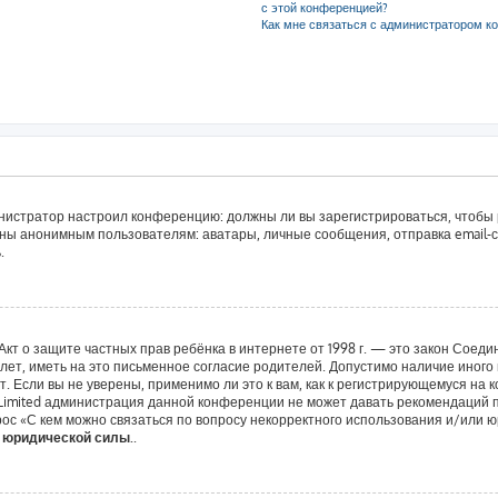
с этой конференцией?
Как мне связаться с администратором к
дминистратор настроил конференцию: должны ли вы зарегистрироваться, чтобы
ы анонимным пользователям: аватары, личные сообщения, отправка email-сооб
.
 или Акт о защите частных прав ребёнка в интернете от 1998 г. — это закон Со
т, иметь на это письменное согласие родителей. Допустимо наличие иного 
 Если вы не уверены, применимо ли это к вам, как к регистрирующемуся на 
 Limited администрация данной конференции не может давать рекомендаций 
ос «С кем можно связаться по вопросу некорректного использования и/или ю
т юридической силы.
.