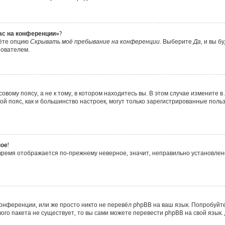
час на конференции»?
дёте опцию
Скрывать моё пребывание на конференции
. Выберите
Да
, и вы 
зователем.
вому поясу, а не к тому, в котором находитесь вы. В этом случае измените в 
совой пояс, как и большинство настроек, могут только зарегистрированные пол
ое!
о время отображается по-прежнему неверное, значит, неправильно установле
онференции, или же просто никто не перевёл phpBB на ваш язык. Попробуйт
ового пакета не существует, то вы сами можете перевести phpBB на свой яз