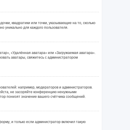
очки, квадратики или точки, указывающие на то, сколько
чно уникально для каждого пользователя.
атар», «Удалённая аватара» или «Загружаемая аватара».
ьзовать аватары, свяжитесь с администратором
ователей: например, модераторов и администраторов.
луйста, не засоряйте конференцию ненужными
тор понизят значение вашего счётчика сообщений.
орму, и только если администратор включил такую