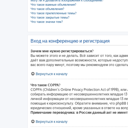
Могу ли я добавлять изображения к сообщениям?
Что такое важные объявления?
Что такое объявления?
Что такое прилепленные темы?
Что такое закрытые темы?
Что такое значки тем?
Вход на конференцию и регистрация
Зачем мне нужно регистрироваться?
Вы можете этого и не делать. Всё зависит от того, как а
даёт вам дополнительные возможности, которые недоступн
вас всего пару минут, поэтому мы рекомендуем это сделать
Вернуться к началу
Что такое COPPA?
COPPA (Children’s Online Privacy Protection Act of 1998),
собирать информацию от несовершеннолетних младше 13 ле
личной информации от несовершеннолетних младше 13 лет.
помощью к юрисконсульту. Обратите внимание, что phpBB
юридических отношений, кроме указанных в ответе на вопр
Примечание переводчика: в России данный акт не имее
Вернуться к началу