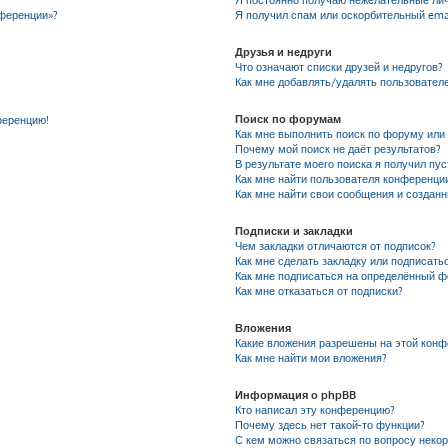
Я постоянно получаю нежелательные ли
нференции»?
Я получил спам или оскорбительный emai
Друзья и недруги
Что означают списки друзей и недругов?
Как мне добавлять/удалять пользователе
Поиск по форумам
ференцию!
Как мне выполнить поиск по форуму ил
Почему мой поиск не даёт результатов?
В результате моего поиска я получил пу
Как мне найти пользователя конференци
Как мне найти свои сообщения и создан
Подписки и закладки
Чем закладки отличаются от подписок?
Как мне сделать закладку или подписать
Как мне подписаться на определённый 
Как мне отказаться от подписки?
Вложения
Какие вложения разрешены на этой кон
Как мне найти мои вложения?
Информация о phpBB
Кто написал эту конференцию?
Почему здесь нет такой-то функции?
С кем можно связаться по вопросу неко