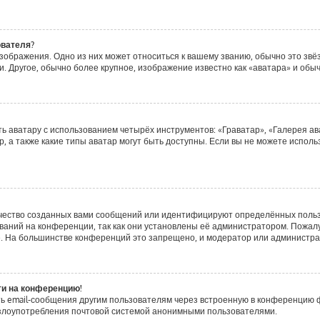
ователя?
зображения. Одно из них может относиться к вашему званию, обычно это звёзд
. Другое, обычно более крупное, изображение известно как «аватара» и обы
ь аватару с использованием четырёх инструментов: «Граватар», «Галерея ав
, а также какие типы аватар могут быть доступны. Если вы не можете испол
чество созданных вами сообщений или идентифицируют определённых польз
аний на конференции, так как они установлены её администратором. Пожа
е. На большинстве конференций это запрещено, и модератор или администра
ти на конференцию!
ь email-сообщения другим пользователям через встроенную в конференцию ф
ь злоупотребления почтовой системой анонимными пользователями.