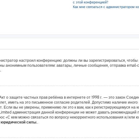
с этой конференцией?
Как мне связаться с администратором к
дминистратор настроил конференцию: должны ли вы зарегистрироваться, чтобы
ы анонимным пользователям: аватары, личные сообщения, отправка email-сооб
.
 или Акт о защите частных прав ребёнка в интернете от 1998 г. — это закон Со
т, иметь на это письменное согласие родителей. Допустимо наличие иного 
 Если вы не уверены, применимо ли это к вам, как к регистрирующемуся на 
 Limited администрация данной конференции не может давать рекомендаций 
ос «С кем можно связаться по вопросу некорректного использования и/или ю
т юридической силы.
.