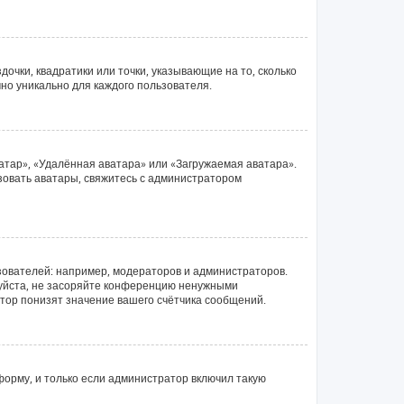
очки, квадратики или точки, указывающие на то, сколько
чно уникально для каждого пользователя.
атар», «Удалённая аватара» или «Загружаемая аватара».
ьзовать аватары, свяжитесь с администратором
ователей: например, модераторов и администраторов.
луйста, не засоряйте конференцию ненужными
тор понизят значение вашего счётчика сообщений.
орму, и только если администратор включил такую