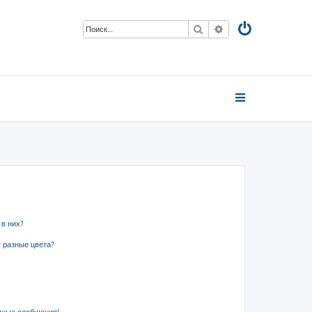
Поиск
Расширенный пои
 в них?
 разные цвета?