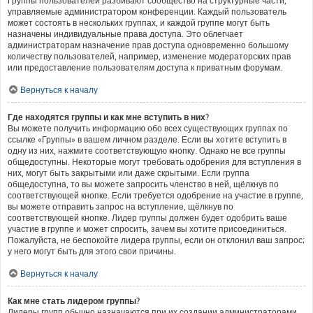
Группы пользователей разбивают сообщество на структурные части,
управляемые администратором конференции. Каждый пользователь
может состоять в нескольких группах, и каждой группе могут быть
назначены индивидуальные права доступа. Это облегчает
администраторам назначение прав доступа одновременно большому
количеству пользователей, например, изменение модераторских прав
или предоставление пользователям доступа к приватным форумам.
Вернуться к началу
Где находятся группы и как мне вступить в них?
Вы можете получить информацию обо всех существующих группах по
ссылке «Группы» в вашем личном разделе. Если вы хотите вступить в
одну из них, нажмите соответствующую кнопку. Однако не все группы
общедоступны. Некоторые могут требовать одобрения для вступления в
них, могут быть закрытыми или даже скрытыми. Если группа
общедоступна, то вы можете запросить членство в ней, щёлкнув по
соответствующей кнопке. Если требуется одобрение на участие в группе,
вы можете отправить запрос на вступление, щёлкнув по
соответствующей кнопке. Лидер группы должен будет одобрить ваше
участие в группе и может спросить, зачем вы хотите присоединиться.
Пожалуйста, не беспокойте лидера группы, если он отклонил ваш запрос;
у него могут быть для этого свои причины.
Вернуться к началу
Как мне стать лидером группы?
Лидеры групп обычно назначаются при их создании администраторами