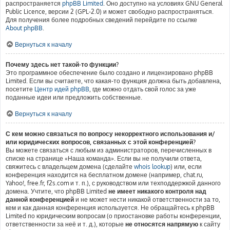
распространяется
phpBB Limited
. Оно доступно на условиях GNU General
Public Licence, версии 2 (GPL-2.0) и может свободно распространяться.
Для получения более подробных сведений перейдите по ссылке
About phpBB
.
Вернуться к началу
Почему здесь нет такой-то функции?
Это программное обеспечение было создано и лицензировано phpBB
Limited. Если вы считаете, что какая-то функция должна быть добавлена,
посетите
Центр идей phpBB
, где можно отдать свой голос за уже
поданные идеи или предложить собственные.
Вернуться к началу
С кем можно связаться по вопросу некорректного использования и/
или юридических вопросов, связанных с этой конференцией?
Вы можете связаться с любым из администраторов, перечисленных в
списке на странице «Наша команда». Если вы не получили ответа,
свяжитесь с владельцем домена (сделайте
whois lookup
) или, если
конференция находится на бесплатном домене (например, chat.ru,
Yahoo!, free.fr, f2s.com и т. п.), с руководством или техподдержкой данного
домена. Учтите, что phpBB Limited
не имеет никакого контроля над
данной конференцией
и не может нести никакой ответственности за то,
кем и как данная конференция используется. Не обращайтесь к phpBB
Limited по юридическим вопросам (о приостановке работы конференции,
ответственности за неё и т. д.), которые
не относятся напрямую
к сайту