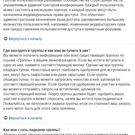
Группы пользователей разбивают сообщество на структурные части,
управляемые администратором конференции. Каждый пользователь
может состоять в нескольких группах, и каждой группе могут быть
назначены индивидуальные права доступа. Это облегчает
администраторам назначение прав доступа одновременно большому
количеству пользователей, например, изменение модераторских прав
или предоставление пользователям доступа к приватным форумам.
Вернуться к началу
Где находятся группы и как мне вступить в них?
Вы можете получить информацию обо всех существующих группах по
ссылке «Группы» в вашем личном разделе. Если вы хотите вступить в
одну из них, нажмите соответствующую кнопку. Однако не все группы
общедоступны. Некоторые могут требовать одобрения для вступления в
них, могут быть закрытыми или даже скрытыми. Если группа
общедоступна, то вы можете запросить членство в ней, щёлкнув по
соответствующей кнопке. Если требуется одобрение на участие в группе,
вы можете отправить запрос на вступление, щёлкнув по
соответствующей кнопке. Лидер группы должен будет одобрить ваше
участие в группе и может спросить, зачем вы хотите присоединиться.
Пожалуйста, не беспокойте лидера группы, если он отклонил ваш запрос;
у него могут быть для этого свои причины.
Вернуться к началу
Как мне стать лидером группы?
Лидеры групп обычно назначаются при их создании администраторами