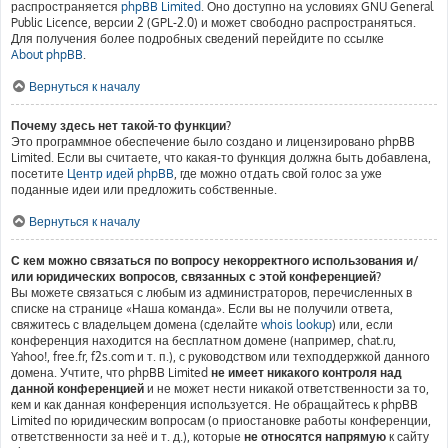
распространяется
phpBB Limited
. Оно доступно на условиях GNU General
Public Licence, версии 2 (GPL-2.0) и может свободно распространяться.
Для получения более подробных сведений перейдите по ссылке
About phpBB
.
Вернуться к началу
Почему здесь нет такой-то функции?
Это программное обеспечение было создано и лицензировано phpBB
Limited. Если вы считаете, что какая-то функция должна быть добавлена,
посетите
Центр идей phpBB
, где можно отдать свой голос за уже
поданные идеи или предложить собственные.
Вернуться к началу
С кем можно связаться по вопросу некорректного использования и/
или юридических вопросов, связанных с этой конференцией?
Вы можете связаться с любым из администраторов, перечисленных в
списке на странице «Наша команда». Если вы не получили ответа,
свяжитесь с владельцем домена (сделайте
whois lookup
) или, если
конференция находится на бесплатном домене (например, chat.ru,
Yahoo!, free.fr, f2s.com и т. п.), с руководством или техподдержкой данного
домена. Учтите, что phpBB Limited
не имеет никакого контроля над
данной конференцией
и не может нести никакой ответственности за то,
кем и как данная конференция используется. Не обращайтесь к phpBB
Limited по юридическим вопросам (о приостановке работы конференции,
ответственности за неё и т. д.), которые
не относятся напрямую
к сайту