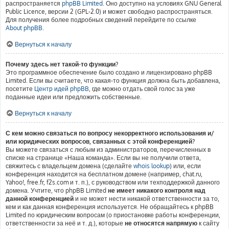
распространяется
phpBB Limited
. Оно доступно на условиях GNU General
Public Licence, версии 2 (GPL-2.0) и может свободно распространяться.
Для получения более подробных сведений перейдите по ссылке
About phpBB
.
Вернуться к началу
Почему здесь нет такой-то функции?
Это программное обеспечение было создано и лицензировано phpBB
Limited. Если вы считаете, что какая-то функция должна быть добавлена,
посетите
Центр идей phpBB
, где можно отдать свой голос за уже
поданные идеи или предложить собственные.
Вернуться к началу
С кем можно связаться по вопросу некорректного использования и/
или юридических вопросов, связанных с этой конференцией?
Вы можете связаться с любым из администраторов, перечисленных в
списке на странице «Наша команда». Если вы не получили ответа,
свяжитесь с владельцем домена (сделайте
whois lookup
) или, если
конференция находится на бесплатном домене (например, chat.ru,
Yahoo!, free.fr, f2s.com и т. п.), с руководством или техподдержкой данного
домена. Учтите, что phpBB Limited
не имеет никакого контроля над
данной конференцией
и не может нести никакой ответственности за то,
кем и как данная конференция используется. Не обращайтесь к phpBB
Limited по юридическим вопросам (о приостановке работы конференции,
ответственности за неё и т. д.), которые
не относятся напрямую
к сайту