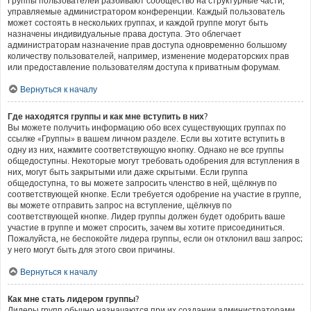
Группы пользователей разбивают сообщество на структурные части,
управляемые администратором конференции. Каждый пользователь
может состоять в нескольких группах, и каждой группе могут быть
назначены индивидуальные права доступа. Это облегчает
администраторам назначение прав доступа одновременно большому
количеству пользователей, например, изменение модераторских прав
или предоставление пользователям доступа к приватным форумам.
Вернуться к началу
Где находятся группы и как мне вступить в них?
Вы можете получить информацию обо всех существующих группах по
ссылке «Группы» в вашем личном разделе. Если вы хотите вступить в
одну из них, нажмите соответствующую кнопку. Однако не все группы
общедоступны. Некоторые могут требовать одобрения для вступления в
них, могут быть закрытыми или даже скрытыми. Если группа
общедоступна, то вы можете запросить членство в ней, щёлкнув по
соответствующей кнопке. Если требуется одобрение на участие в группе,
вы можете отправить запрос на вступление, щёлкнув по
соответствующей кнопке. Лидер группы должен будет одобрить ваше
участие в группе и может спросить, зачем вы хотите присоединиться.
Пожалуйста, не беспокойте лидера группы, если он отклонил ваш запрос;
у него могут быть для этого свои причины.
Вернуться к началу
Как мне стать лидером группы?
Лидеры групп обычно назначаются при их создании администраторами