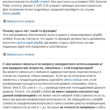
распространяется
phpBB Limited
. Оно доступно на условиях GNU General
Public Licence, версии 2 (GPL-2.0) и может свободно распространяться.
Для получения более подробных сведений перейдите по ссылке
About phpBB
.
Вернуться к началу
Почему здесь нет такой-то функции?
Это программное обеспечение было создано и лицензировано phpBB
Limited. Если вы считаете, что какая-то функция должна быть добавлена,
посетите
Центр идей phpBB
, где можно отдать свой голос за уже
поданные идеи или предложить собственные.
Вернуться к началу
С кем можно связаться по вопросу некорректного использования и/
или юридических вопросов, связанных с этой конференцией?
Вы можете связаться с любым из администраторов, перечисленных в
списке на странице «Наша команда». Если вы не получили ответа,
свяжитесь с владельцем домена (сделайте
whois lookup
) или, если
конференция находится на бесплатном домене (например, chat.ru,
Yahoo!, free.fr, f2s.com и т. п.), с руководством или техподдержкой данного
домена. Учтите, что phpBB Limited
не имеет никакого контроля над
данной конференцией
и не может нести никакой ответственности за то,
кем и как данная конференция используется. Не обращайтесь к phpBB
Limited по юридическим вопросам (о приостановке работы конференции,
ответственности за неё и т. д.), которые
не относятся напрямую
к сайту