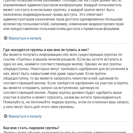
Группы пользователей разбивают сообщество на структурные части,
управляемые администратором конференции. Каждый пользователь
может состоять в нескольких группах, и каждой группе могут быть
назначены индивидуальные права доступа. Это облегчает
администраторам назначение прав доступа одновременно большому
количеству пользователей, например, изменение модераторских прав
или предоставление пользователям доступа к приватным форумам.
Вернуться к началу
Где находятся группы и как мне вступить в них?
Вы можете получить информацию обо всех существующих группах по
ссылке «Группы» в вашем личном разделе. Если вы хотите вступить в
одну из них, нажмите соответствующую кнопку. Однако не все группы
общедоступны. Некоторые могут требовать одобрения для вступления в
них, могут быть закрытыми или даже скрытыми. Если группа
общедоступна, то вы можете запросить членство в ней, щёлкнув по
соответствующей кнопке. Если требуется одобрение на участие в группе,
вы можете отправить запрос на вступление, щёлкнув по
соответствующей кнопке. Лидер группы должен будет одобрить ваше
участие в группе и может спросить, зачем вы хотите присоединиться.
Пожалуйста, не беспокойте лидера группы, если он отклонил ваш запрос;
у него могут быть для этого свои причины.
Вернуться к началу
Как мне стать лидером группы?
Лидеры групп обычно назначаются при их создании администраторами