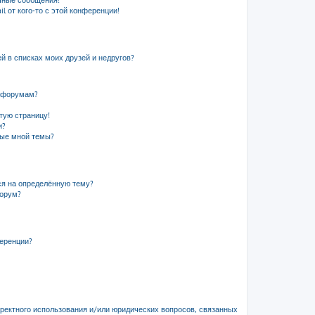
чные сообщения!
l от кого-то с этой конференции!
й в списках моих друзей и недругов?
и форумам?
стую страницу!
и?
ные мной темы?
ся на определённую тему?
форум?
ференции?
рректного использования и/или юридических вопросов, связанных