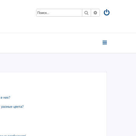
Поиск
Расширенный пои
 в них?
 разные цвета?