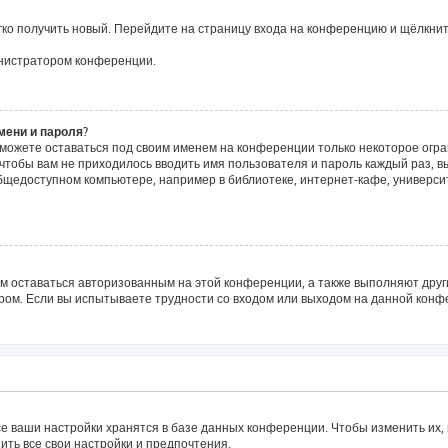
егко получить новый. Перейдите на страницу входа на конференцию и щёлкни
инистратором конференции.
мени и пароля?
сможете оставаться под своим именем на конференции только некоторое огра
о чтобы вам не приходилось вводить имя пользователя и пароль каждый раз, 
щедоступном компьютере, например в библиотеке, интернет-кафе, университе
ам оставаться авторизованным на этой конференции, а также выполняют друг
ом. Если вы испытываете трудности со входом или выходом на данной конфе
е ваши настройки хранятся в базе данных конференции. Чтобы изменить их,
ить все свои настройки и предпочтения.