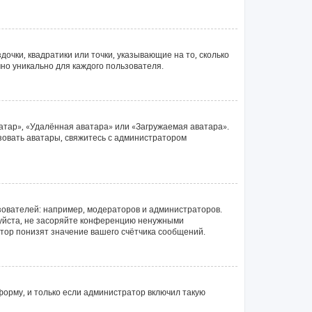
очки, квадратики или точки, указывающие на то, сколько
чно уникально для каждого пользователя.
атар», «Удалённая аватара» или «Загружаемая аватара».
ьзовать аватары, свяжитесь с администратором
ователей: например, модераторов и администраторов.
луйста, не засоряйте конференцию ненужными
тор понизят значение вашего счётчика сообщений.
орму, и только если администратор включил такую