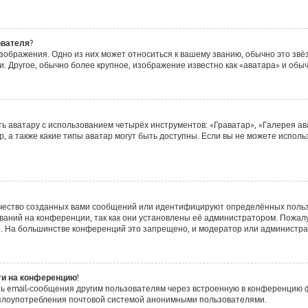
ователя?
зображения. Одно из них может относиться к вашему званию, обычно это звёзд
. Другое, обычно более крупное, изображение известно как «аватара» и обы
ь аватару с использованием четырёх инструментов: «Граватар», «Галерея ав
, а также какие типы аватар могут быть доступны. Если вы не можете испол
чество созданных вами сообщений или идентифицируют определённых польз
аний на конференции, так как они установлены её администратором. Пожа
е. На большинстве конференций это запрещено, и модератор или администра
ти на конференцию!
ь email-сообщения другим пользователям через встроенную в конференцию ф
ь злоупотребления почтовой системой анонимными пользователями.