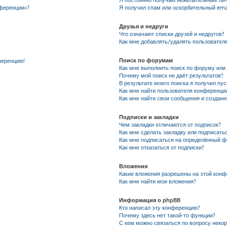
Я постоянно получаю нежелательные ли
нференции»?
Я получил спам или оскорбительный emai
Друзья и недруги
Что означают списки друзей и недругов?
Как мне добавлять/удалять пользователе
Поиск по форумам
ференцию!
Как мне выполнить поиск по форуму ил
Почему мой поиск не даёт результатов?
В результате моего поиска я получил пу
Как мне найти пользователя конференци
Как мне найти свои сообщения и создан
Подписки и закладки
Чем закладки отличаются от подписок?
Как мне сделать закладку или подписать
Как мне подписаться на определённый 
Как мне отказаться от подписки?
Вложения
Какие вложения разрешены на этой кон
Как мне найти мои вложения?
Информация о phpBB
Кто написал эту конференцию?
Почему здесь нет такой-то функции?
С кем можно связаться по вопросу неко