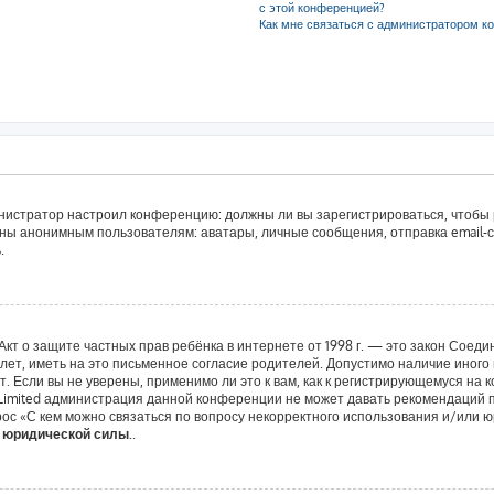
с этой конференцией?
Как мне связаться с администратором к
дминистратор настроил конференцию: должны ли вы зарегистрироваться, чтобы
ы анонимным пользователям: аватары, личные сообщения, отправка email-сооб
.
 или Акт о защите частных прав ребёнка в интернете от 1998 г. — это закон Со
т, иметь на это письменное согласие родителей. Допустимо наличие иного 
 Если вы не уверены, применимо ли это к вам, как к регистрирующемуся на 
 Limited администрация данной конференции не может давать рекомендаций 
ос «С кем можно связаться по вопросу некорректного использования и/или ю
т юридической силы.
.