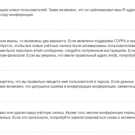
ию новых пользователей. Также возможно, что он заблокировал ваш IP-адре
атору конференции.
они верны, то возможны два варианта. Если включена поддержка COPPA и при 
буется, чтобы все новые учётные записи были активированы пользователями
ам было прислано email-сообщение, следуйте полученным инструкциям. Если 
пам-фильтром. Если вы уверены, что ввели правильный адрес email, попробу
едитесь, что вы правильно вводите имя пользователя и пароль. Если данные
Также возможно, что допущена ошибка в конфигурации конференции, свяжитес
вал или удалил вашу учётную запись. Кроме того, многие конференции пери
ных. Если это произошло, попробуйте зарегистрироваться снова и активнее 