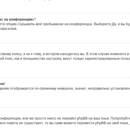
час на конференции»?
дёте опцию
Скрывать моё пребывание на конференции
. Выберите
Да
, и вы 
зователем.
вому поясу, а не к тому, в котором находитесь вы. В этом случае измените в 
совой пояс, как и большинство настроек, могут только зарегистрированные пол
ое!
о время отображается по-прежнему неверное, значит, неправильно установле
онференции, или же просто никто не перевёл phpBB на ваш язык. Попробуйт
ового пакета не существует, то вы сами можете перевести phpBB на свой яз