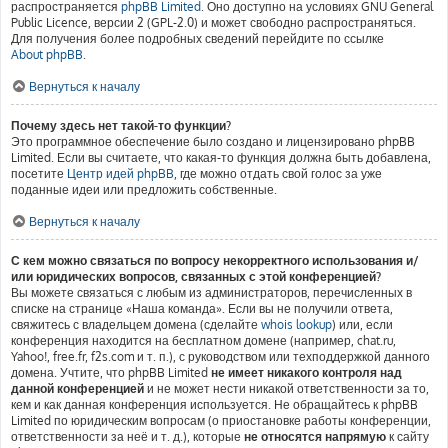
распространяется
phpBB Limited
. Оно доступно на условиях GNU General
Public Licence, версии 2 (GPL-2.0) и может свободно распространяться.
Для получения более подробных сведений перейдите по ссылке
About phpBB
.
Вернуться к началу
Почему здесь нет такой-то функции?
Это программное обеспечение было создано и лицензировано phpBB
Limited. Если вы считаете, что какая-то функция должна быть добавлена,
посетите
Центр идей phpBB
, где можно отдать свой голос за уже
поданные идеи или предложить собственные.
Вернуться к началу
С кем можно связаться по вопросу некорректного использования и/
или юридических вопросов, связанных с этой конференцией?
Вы можете связаться с любым из администраторов, перечисленных в
списке на странице «Наша команда». Если вы не получили ответа,
свяжитесь с владельцем домена (сделайте
whois lookup
) или, если
конференция находится на бесплатном домене (например, chat.ru,
Yahoo!, free.fr, f2s.com и т. п.), с руководством или техподдержкой данного
домена. Учтите, что phpBB Limited
не имеет никакого контроля над
данной конференцией
и не может нести никакой ответственности за то,
кем и как данная конференция используется. Не обращайтесь к phpBB
Limited по юридическим вопросам (о приостановке работы конференции,
ответственности за неё и т. д.), которые
не относятся напрямую
к сайту