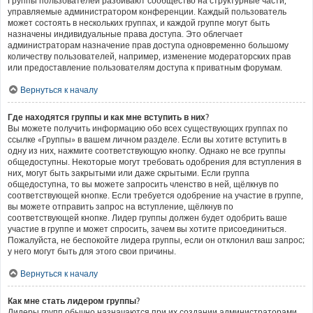
Группы пользователей разбивают сообщество на структурные части,
управляемые администратором конференции. Каждый пользователь
может состоять в нескольких группах, и каждой группе могут быть
назначены индивидуальные права доступа. Это облегчает
администраторам назначение прав доступа одновременно большому
количеству пользователей, например, изменение модераторских прав
или предоставление пользователям доступа к приватным форумам.
Вернуться к началу
Где находятся группы и как мне вступить в них?
Вы можете получить информацию обо всех существующих группах по
ссылке «Группы» в вашем личном разделе. Если вы хотите вступить в
одну из них, нажмите соответствующую кнопку. Однако не все группы
общедоступны. Некоторые могут требовать одобрения для вступления в
них, могут быть закрытыми или даже скрытыми. Если группа
общедоступна, то вы можете запросить членство в ней, щёлкнув по
соответствующей кнопке. Если требуется одобрение на участие в группе,
вы можете отправить запрос на вступление, щёлкнув по
соответствующей кнопке. Лидер группы должен будет одобрить ваше
участие в группе и может спросить, зачем вы хотите присоединиться.
Пожалуйста, не беспокойте лидера группы, если он отклонил ваш запрос;
у него могут быть для этого свои причины.
Вернуться к началу
Как мне стать лидером группы?
Лидеры групп обычно назначаются при их создании администраторами