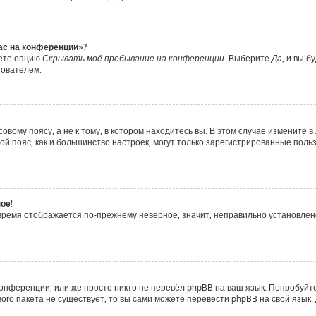
час на конференции»?
дёте опцию
Скрывать моё пребывание на конференции
. Выберите
Да
, и вы 
зователем.
вому поясу, а не к тому, в котором находитесь вы. В этом случае измените в 
совой пояс, как и большинство настроек, могут только зарегистрированные пол
ое!
о время отображается по-прежнему неверное, значит, неправильно установле
онференции, или же просто никто не перевёл phpBB на ваш язык. Попробуйт
ового пакета не существует, то вы сами можете перевести phpBB на свой яз