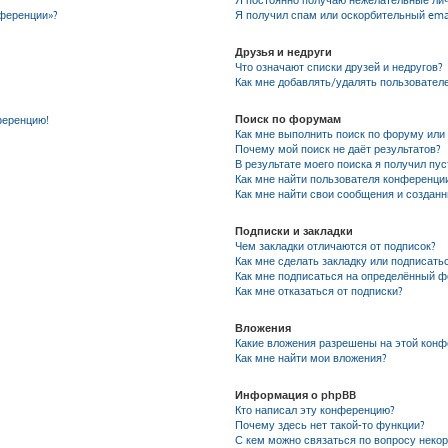
Я постоянно получаю нежелательные ли
нференции»?
Я получил спам или оскорбительный emai
Друзья и недруги
Что означают списки друзей и недругов?
Как мне добавлять/удалять пользователе
Поиск по форумам
ференцию!
Как мне выполнить поиск по форуму ил
Почему мой поиск не даёт результатов?
В результате моего поиска я получил пу
Как мне найти пользователя конференци
Как мне найти свои сообщения и создан
Подписки и закладки
Чем закладки отличаются от подписок?
Как мне сделать закладку или подписать
Как мне подписаться на определённый 
Как мне отказаться от подписки?
Вложения
Какие вложения разрешены на этой кон
Как мне найти мои вложения?
Информация о phpBB
Кто написал эту конференцию?
Почему здесь нет такой-то функции?
С кем можно связаться по вопросу неко