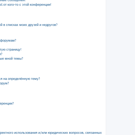
чные сообщения!
l от кого-то с этой конференции!
й в списках моих друзей и недругов?
и форумам?
стую страницу!
и?
ные мной темы?
ся на определённую тему?
форум?
ференции?
рректного использования и/или юридических вопросов, связанных