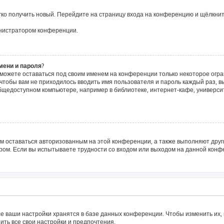
егко получить новый. Перейдите на страницу входа на конференцию и щёлкни
инистратором конференции.
мени и пароля?
сможете оставаться под своим именем на конференции только некоторое огра
о чтобы вам не приходилось вводить имя пользователя и пароль каждый раз, 
щедоступном компьютере, например в библиотеке, интернет-кафе, университе
ам оставаться авторизованным на этой конференции, а также выполняют друг
ом. Если вы испытываете трудности со входом или выходом на данной конфе
е ваши настройки хранятся в базе данных конференции. Чтобы изменить их,
ить все свои настройки и предпочтения.