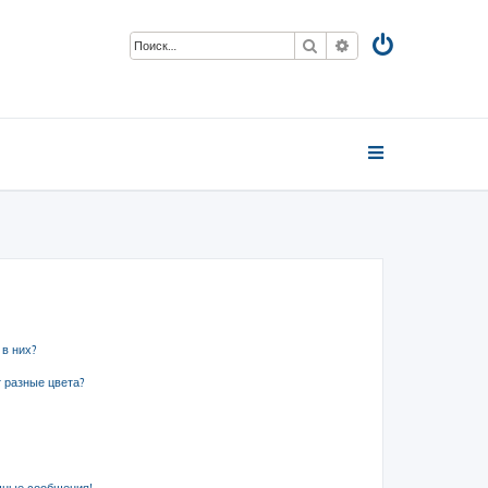
Поиск
Расширенный пои
 в них?
 разные цвета?