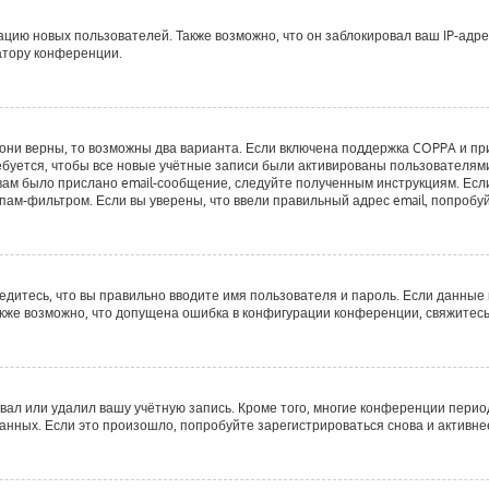
ию новых пользователей. Также возможно, что он заблокировал ваш IP-адре
атору конференции.
они верны, то возможны два варианта. Если включена поддержка COPPA и при 
буется, чтобы все новые учётные записи были активированы пользователями
ам было прислано email-сообщение, следуйте полученным инструкциям. Если 
пам-фильтром. Если вы уверены, что ввели правильный адрес email, попробу
едитесь, что вы правильно вводите имя пользователя и пароль. Если данные
Также возможно, что допущена ошибка в конфигурации конференции, свяжитес
вал или удалил вашу учётную запись. Кроме того, многие конференции пери
ных. Если это произошло, попробуйте зарегистрироваться снова и активнее 