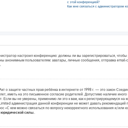
с этой конференцией?
Как мне связаться с администратором к
дминистратор настроил конференцию: должны ли вы зарегистрироваться, чтобы
ы анонимным пользователям: аватары, личные сообщения, отправка email-сооб
.
 или Акт о защите частных прав ребёнка в интернете от 1998 г. — это закон Со
т, иметь на это письменное согласие родителей. Допустимо наличие иного 
 Если вы не уверены, применимо ли это к вам, как к регистрирующемуся на 
 Limited администрация данной конференции не может давать рекомендаций 
ос «С кем можно связаться по вопросу некорректного использования и/или ю
т юридической силы.
.