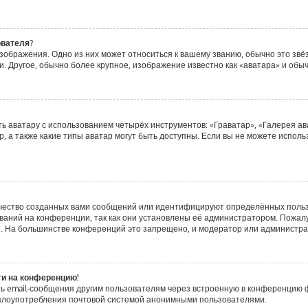
ователя?
зображения. Одно из них может относиться к вашему званию, обычно это звёзд
. Другое, обычно более крупное, изображение известно как «аватара» и обы
ь аватару с использованием четырёх инструментов: «Граватар», «Галерея ав
, а также какие типы аватар могут быть доступны. Если вы не можете испол
чество созданных вами сообщений или идентифицируют определённых польз
аний на конференции, так как они установлены её администратором. Пожа
е. На большинстве конференций это запрещено, и модератор или администра
ти на конференцию!
ь email-сообщения другим пользователям через встроенную в конференцию ф
ь злоупотребления почтовой системой анонимными пользователями.