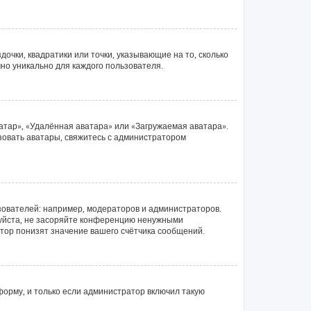
очки, квадратики или точки, указывающие на то, сколько
чно уникально для каждого пользователя.
атар», «Удалённая аватара» или «Загружаемая аватара».
ьзовать аватары, свяжитесь с администратором
ователей: например, модераторов и администраторов.
луйста, не засоряйте конференцию ненужными
тор понизят значение вашего счётчика сообщений.
орму, и только если администратор включил такую