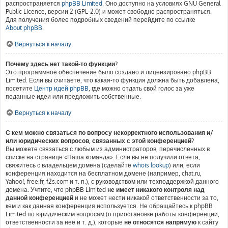
распространяется
phpBB Limited
. Оно доступно на условиях GNU General
Public Licence, версии 2 (GPL-2.0) и может свободно распространяться.
Для получения более подробных сведений перейдите по ссылке
About phpBB
.
Вернуться к началу
Почему здесь нет такой-то функции?
Это программное обеспечение было создано и лицензировано phpBB
Limited. Если вы считаете, что какая-то функция должна быть добавлена,
посетите
Центр идей phpBB
, где можно отдать свой голос за уже
поданные идеи или предложить собственные.
Вернуться к началу
С кем можно связаться по вопросу некорректного использования и/
или юридических вопросов, связанных с этой конференцией?
Вы можете связаться с любым из администраторов, перечисленных в
списке на странице «Наша команда». Если вы не получили ответа,
свяжитесь с владельцем домена (сделайте
whois lookup
) или, если
конференция находится на бесплатном домене (например, chat.ru,
Yahoo!, free.fr, f2s.com и т. п.), с руководством или техподдержкой данного
домена. Учтите, что phpBB Limited
не имеет никакого контроля над
данной конференцией
и не может нести никакой ответственности за то,
кем и как данная конференция используется. Не обращайтесь к phpBB
Limited по юридическим вопросам (о приостановке работы конференции,
ответственности за неё и т. д.), которые
не относятся напрямую
к сайту