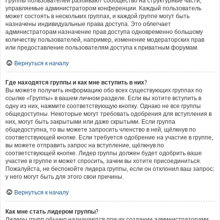
Группы пользователей разбивают сообщество на структурные части,
управляемые администратором конференции. Каждый пользователь
может состоять в нескольких группах, и каждой группе могут быть
назначены индивидуальные права доступа. Это облегчает
администраторам назначение прав доступа одновременно большому
количеству пользователей, например, изменение модераторских прав
или предоставление пользователям доступа к приватным форумам.
Вернуться к началу
Где находятся группы и как мне вступить в них?
Вы можете получить информацию обо всех существующих группах по
ссылке «Группы» в вашем личном разделе. Если вы хотите вступить в
одну из них, нажмите соответствующую кнопку. Однако не все группы
общедоступны. Некоторые могут требовать одобрения для вступления в
них, могут быть закрытыми или даже скрытыми. Если группа
общедоступна, то вы можете запросить членство в ней, щёлкнув по
соответствующей кнопке. Если требуется одобрение на участие в группе,
вы можете отправить запрос на вступление, щёлкнув по
соответствующей кнопке. Лидер группы должен будет одобрить ваше
участие в группе и может спросить, зачем вы хотите присоединиться.
Пожалуйста, не беспокойте лидера группы, если он отклонил ваш запрос;
у него могут быть для этого свои причины.
Вернуться к началу
Как мне стать лидером группы?
Лидеры групп обычно назначаются при их создании администраторами