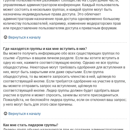
Группы пользователей разбивают сообщество на структурные части,
управляемые администратором конференции. Каждый пользователь
может состоять в нескольких группах, и каждой группе могут быть
назначены индивидуальные права доступа. Это облегчает
администраторам назначение прав доступа одновременно большому
количеству пользователей, например, изменение модераторских прав
или предоставление пользователям доступа к приватным форумам.
Вернуться к началу
Где находятся группы и как мне вступить в них?
Вы можете получить информацию обо всех существующих группах по
ссылке «Группы» в вашем личном разделе. Если вы хотите вступить в
одну из них, нажмите соответствующую кнопку. Однако не все группы
общедоступны. Некоторые могут требовать одобрения для вступления в
них, могут быть закрытыми или даже скрытыми. Если группа
общедоступна, то вы можете запросить членство в ней, щёлкнув по
соответствующей кнопке. Если требуется одобрение на участие в группе,
вы можете отправить запрос на вступление, щёлкнув по
соответствующей кнопке. Лидер группы должен будет одобрить ваше
участие в группе и может спросить, зачем вы хотите присоединиться.
Пожалуйста, не беспокойте лидера группы, если он отклонил ваш запрос;
у него могут быть для этого свои причины.
Вернуться к началу
Как мне стать лидером группы?
Лидеры групп обычно назначаются при их создании администраторами