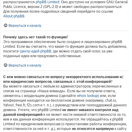
распространяется
phpBB Limited
. Оно доступно на условиях GNU General
Public Licence, версии 2 (GPL-2.0) и может свободно распространяться.
Для получения более подробных сведений перейдите по ссылке
About phpBB
.
Вернуться к началу
Почему здесь нет такой-то функции?
Это программное обеспечение было создано и лицензировано phpBB
Limited. Если вы считаете, что какая-то функция должна быть добавлена,
посетите
Центр идей phpBB
, где можно отдать свой голос за уже
поданные идеи или предложить собственные.
Вернуться к началу
С кем можно связаться по вопросу некорректного использования и/
или юридических вопросов, связанных с этой конференцией?
Вы можете связаться с любым из администраторов, перечисленных в
списке на странице «Наша команда». Если вы не получили ответа,
свяжитесь с владельцем домена (сделайте
whois lookup
) или, если
конференция находится на бесплатном домене (например, chat.ru,
Yahoo!, free.fr, f2s.com и т. п.), с руководством или техподдержкой данного
домена. Учтите, что phpBB Limited
не имеет никакого контроля над
данной конференцией
и не может нести никакой ответственности за то,
кем и как данная конференция используется. Не обращайтесь к phpBB
Limited по юридическим вопросам (о приостановке работы конференции,
ответственности за неё и т. д.), которые
не относятся напрямую
к сайту