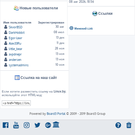
08 авг 2026, 18:56
Новые пользователи
Ссылки
Имя пользователя
Зарегистрирован
30 авг
SkvorBSD
Минский LUG
08 июл
DarkHobbit
13 дек
Egor-lawr
11 дек
Alex33Ru
28 ноя
little_bear
13 ноя
avpdnepr
13 ноя
andersen
10 ноя
systemadmins
Ссылка на наш сайт
Если хотите разместить ссылку на
Linux.by
,
используйте этот HTML-код:
Powered by
Board3 Portal
© 2009 - 2019 Board3 Group