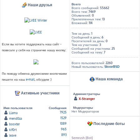
Всего
Наши друзья
Всего сообщений:
55662
Всего тем:
7469
Объявлений:
0
Прилепленных тем:
13
Вложений:
114
Тем за день:
1
Сообщений в день:
6
Посетителей за день:
0
Если вы хотите поддержать наш сайт -
Тем на участника:
3
Сообщений на участника:
25
повесьте у себя на страничке нашу кнопку:
Сообщений на тему:
7
Всего пользователей:
2260
Новый пользователь:
SkvorBSD
По поводу обмена дружескими кнопочками
Наша команда
пишите на наш
e-mail
, обсудим :)
Активные участники
Администраторы
X-Stranger
Модераторы
Имя пользователя
Сообщения
Нет Модераторов
7925
Llama
1529
mend0za
Последние боты
1089
booxter
965
kif0rt
893
leave
Semrush [Bot]