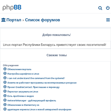
П
о
Портал
Список форумов
и
с
к
Добро пожаловать!
Linux-портал Республики Беларусь приветствует своих посетителей!
Свежие темы
Обсуждения
Обновления портала
Настройка шрифтов в Linux
I can not understand the command from the systemd?
dosemu не работают программы на монтированных ресурсах
Проект DoubleContact. Приглашаю к переводу
Перестал загружаться Linux
Есть проблема с видео
NetworkManager - дублирующий профиль
Обновление в Elementary os
адаптации кернела Linux к новой аппаратной платформе