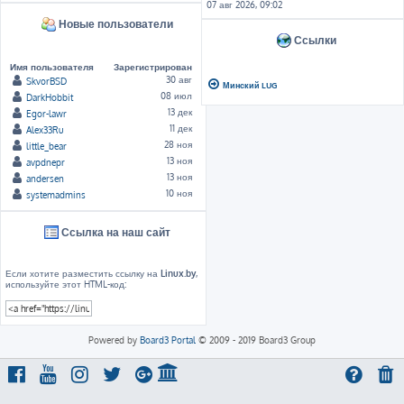
07 авг 2026, 09:02
Новые пользователи
Ссылки
Имя пользователя
Зарегистрирован
30 авг
SkvorBSD
Минский LUG
08 июл
DarkHobbit
13 дек
Egor-lawr
11 дек
Alex33Ru
28 ноя
little_bear
13 ноя
avpdnepr
13 ноя
andersen
10 ноя
systemadmins
Ссылка на наш сайт
Если хотите разместить ссылку на
Linux.by
,
используйте этот HTML-код:
Powered by
Board3 Portal
© 2009 - 2019 Board3 Group