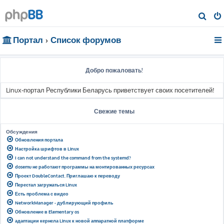
П
о
Портал
Список форумов
и
с
к
Добро пожаловать!
Linux-портал Республики Беларусь приветствует своих посетителей!
Свежие темы
Обсуждения
Обновления портала
Настройка шрифтов в Linux
I can not understand the command from the systemd?
dosemu не работают программы на монтированных ресурсах
Проект DoubleContact. Приглашаю к переводу
Перестал загружаться Linux
Есть проблема с видео
NetworkManager - дублирующий профиль
Обновление в Elementary os
адаптации кернела Linux к новой аппаратной платформе