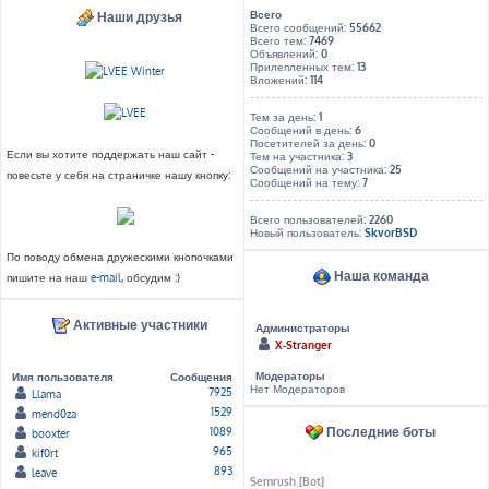
Всего
Наши друзья
Всего сообщений:
55662
Всего тем:
7469
Объявлений:
0
Прилепленных тем:
13
Вложений:
114
Тем за день:
1
Сообщений в день:
6
Посетителей за день:
0
Если вы хотите поддержать наш сайт -
Тем на участника:
3
Сообщений на участника:
25
повесьте у себя на страничке нашу кнопку:
Сообщений на тему:
7
Всего пользователей:
2260
Новый пользователь:
SkvorBSD
По поводу обмена дружескими кнопочками
Наша команда
пишите на наш
e-mail
, обсудим :)
Активные участники
Администраторы
X-Stranger
Модераторы
Имя пользователя
Сообщения
Нет Модераторов
7925
Llama
1529
mend0za
Последние боты
1089
booxter
965
kif0rt
893
leave
Semrush [Bot]