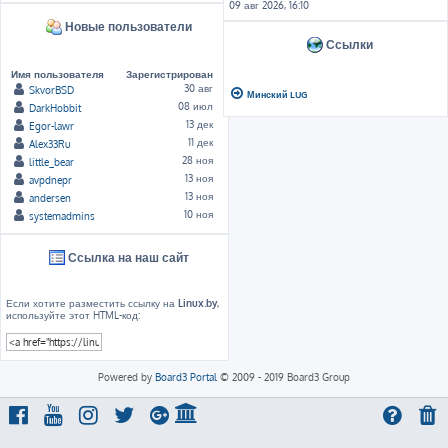
09 авг 2026, 16:10
Новые пользователи
Ссылки
Имя пользователя
Зарегистрирован
30 авг
SkvorBSD
Минский LUG
08 июл
DarkHobbit
13 дек
Egor-lawr
11 дек
Alex33Ru
28 ноя
little_bear
13 ноя
avpdnepr
13 ноя
andersen
10 ноя
systemadmins
Ссылка на наш сайт
Если хотите разместить ссылку на
Linux.by
,
используйте этот HTML-код:
Powered by
Board3 Portal
© 2009 - 2019 Board3 Group