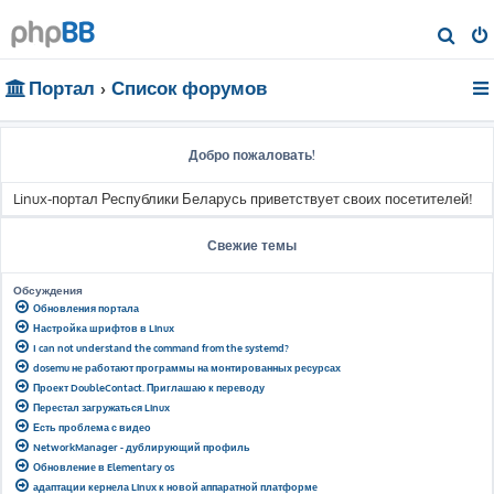
П
о
Портал
Список форумов
и
с
к
Добро пожаловать!
Linux-портал Республики Беларусь приветствует своих посетителей!
Свежие темы
Обсуждения
Обновления портала
Настройка шрифтов в Linux
I can not understand the command from the systemd?
dosemu не работают программы на монтированных ресурсах
Проект DoubleContact. Приглашаю к переводу
Перестал загружаться Linux
Есть проблема с видео
NetworkManager - дублирующий профиль
Обновление в Elementary os
адаптации кернела Linux к новой аппаратной платформе