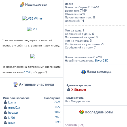
Всего
Наши друзья
Всего сообщений:
55662
Всего тем:
7469
Объявлений:
0
Прилепленных тем:
13
Вложений:
114
Тем за день:
1
Сообщений в день:
6
Посетителей за день:
0
Если вы хотите поддержать наш сайт -
Тем на участника:
3
Сообщений на участника:
25
повесьте у себя на страничке нашу кнопку:
Сообщений на тему:
7
Всего пользователей:
2260
Новый пользователь:
SkvorBSD
По поводу обмена дружескими кнопочками
Наша команда
пишите на наш
e-mail
, обсудим :)
Активные участники
Администраторы
X-Stranger
Модераторы
Имя пользователя
Сообщения
Нет Модераторов
7925
Llama
1529
mend0za
Последние боты
1089
booxter
965
kif0rt
893
leave
Semrush [Bot]