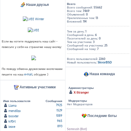
Всего
Наши друзья
Всего сообщений:
55662
Всего тем:
7469
Объявлений:
0
Прилепленных тем:
13
Вложений:
114
Тем за день:
1
Сообщений в день:
6
Посетителей за день:
0
Если вы хотите поддержать наш сайт -
Тем на участника:
3
Сообщений на участника:
25
повесьте у себя на страничке нашу кнопку:
Сообщений на тему:
7
Всего пользователей:
2260
Новый пользователь:
SkvorBSD
По поводу обмена дружескими кнопочками
Наша команда
пишите на наш
e-mail
, обсудим :)
Активные участники
Администраторы
X-Stranger
Модераторы
Имя пользователя
Сообщения
Нет Модераторов
7925
Llama
1529
mend0za
Последние боты
1089
booxter
965
kif0rt
893
leave
Semrush [Bot]