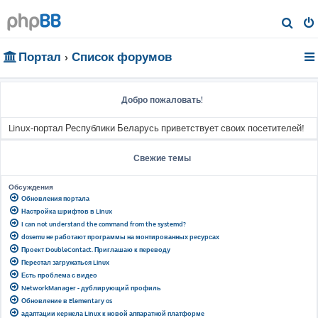
П
о
Портал
Список форумов
и
с
к
Добро пожаловать!
Linux-портал Республики Беларусь приветствует своих посетителей!
Свежие темы
Обсуждения
Обновления портала
Настройка шрифтов в Linux
I can not understand the command from the systemd?
dosemu не работают программы на монтированных ресурсах
Проект DoubleContact. Приглашаю к переводу
Перестал загружаться Linux
Есть проблема с видео
NetworkManager - дублирующий профиль
Обновление в Elementary os
адаптации кернела Linux к новой аппаратной платформе