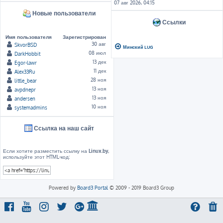
07 авг 2026, 04:15
Новые пользователи
Ссылки
Имя пользователя
Зарегистрирован
30 авг
SkvorBSD
Минский LUG
08 июл
DarkHobbit
13 дек
Egor-lawr
11 дек
Alex33Ru
28 ноя
little_bear
13 ноя
avpdnepr
13 ноя
andersen
10 ноя
systemadmins
Ссылка на наш сайт
Если хотите разместить ссылку на
Linux.by
,
используйте этот HTML-код:
Powered by
Board3 Portal
© 2009 - 2019 Board3 Group