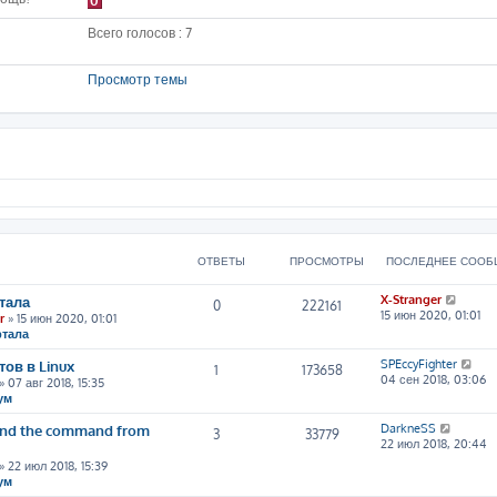
0
Всего голосов : 7
Просмотр темы
ОТВЕТЫ
ПРОСМОТРЫ
ПОСЛЕДНЕЕ СООБ
П
тала
X-Stranger
0
222161
е
15 июн 2020, 01:01
r
» 15 июн 2020, 01:01
р
ртала
е
й
П
ов в Linux
SPEccyFighter
1
173658
т
е
04 сен 2018, 03:06
» 07 авг 2018, 15:35
и
р
ум
к
е
п
й
П
tand the command from
DarkneSS
3
33779
о
т
е
22 июл 2018, 20:44
с
и
р
» 22 июл 2018, 15:39
л
к
е
ум
е
п
й