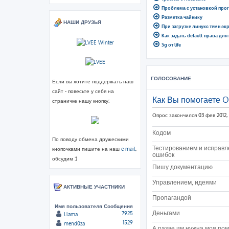
Проблема с установкой про
Разметка чайнику
НАШИ ДРУЗЬЯ
При загрузке линукс темн эк
Как задать default права для
3g от life
ГОЛОСОВАНИЕ
Если вы хотите поддержать наш
сайт - повесьте у себя на
Как Вы помогаете 
страничке нашу кнопку:
Опрос закончился 03 фев 2012, 
Кодом
По поводу обмена дружескими
Тестированием и исправ
кнопочками пишите на наш
e-mail
,
ошибок
обсудим :)
Пишу документацию
Управлением, идеями
АКТИВНЫЕ УЧАСТНИКИ
Пропагандой
Имя пользователя
Сообщения
Деньгами
7925
Llama
1529
mend0za
А разве им нужна моя по