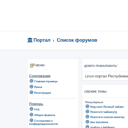
Портал
Список форумов
МЕНЮ
ДОБРО ПОЖАЛОВАТЬ!
Linux-портал Республики
Содержание
Главная страница
Поиск
СВЕЖИЕ ТЕМЫ
Регистрация
Популярные
Помощь
Нид хэлп. Полный чайник
FAQ
Помогите чайнику!)))
Общие правила
Помогите совсем новичку
Соглашение о
Ben NanoNote
конфиденциальности
траблы с NetBeans