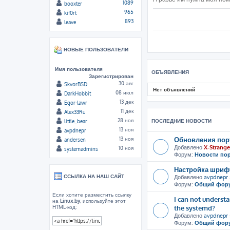
1089
booxter
965
kif0rt
893
leave
НОВЫЕ ПОЛЬЗОВАТЕЛИ
Имя пользователя
ОБЪЯВЛЕНИЯ
Зарегистрирован
30 авг
SkvorBSD
Нет объявлений
08 июл
DarkHobbit
13 дек
Egor-lawr
11 дек
Alex33Ru
28 ноя
ПОСЛЕДНИЕ НОВОСТИ
little_bear
13 ноя
avpdnepr
Обновления пор
13 ноя
andersen
Добавлено
X-Strange
10 ноя
systemadmins
Форум:
Новости по
Настройка шрифт
ССЫЛКА НА НАШ САЙТ
Добавлено
avpdnepr
Форум:
Общий фор
Если хотите разместить ссылку
I can not unders
на
Linux.by
, используйте этот
the systemd?
HTML-код:
Добавлено
avpdnepr
Форум:
Общий фор