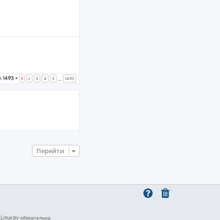
з
1493
•
1
2
3
4
5
1493
…
Перейти
inux.by обязательна