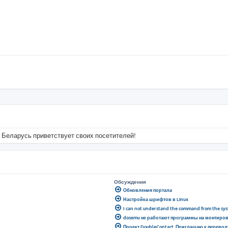
 Беларусь приветствует своих посетителей!
Обсуждения
Обновления портала
Настройка шрифтов в Linux
I can not understand the command from the sy
dosemu не работают программы на монтиро
Проект DoubleContact. Приглашаю к перевод