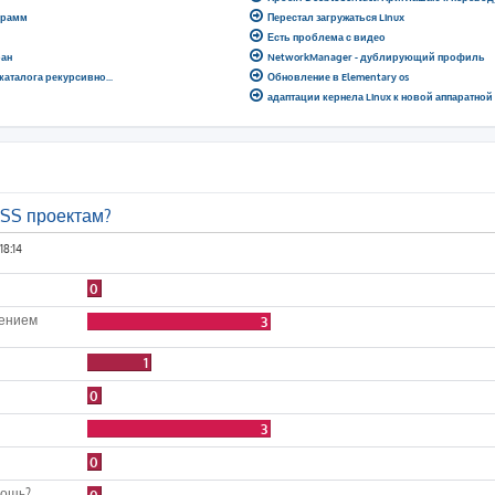
грамм
Перестал загружаться Linux
Есть проблема с видео
ран
NetworkManager - дублирующий профиль
 каталога рекурсивно...
Обновление в Elementary os
адаптации кернела Linux к новой аппаратно
OSS проектам?
18:14
0
лением
3
1
0
3
0
мощь?