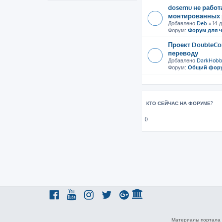
dosemu не рабо
монтированных 
Добавлено
Deb
» 14 д
Форум:
Форум для 
Проект DoubleCo
переводу
Добавлено
DarkHobb
Форум:
Общий фор
КТО СЕЙЧАС НА ФОРУМЕ?
()
Материалы портала 