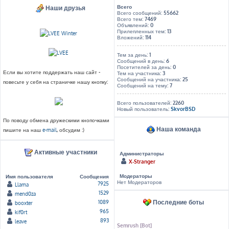
Всего
Наши друзья
Всего сообщений:
55662
Всего тем:
7469
Объявлений:
0
Прилепленных тем:
13
Вложений:
114
Тем за день:
1
Сообщений в день:
6
Посетителей за день:
0
Если вы хотите поддержать наш сайт -
Тем на участника:
3
Сообщений на участника:
25
повесьте у себя на страничке нашу кнопку:
Сообщений на тему:
7
Всего пользователей:
2260
Новый пользователь:
SkvorBSD
По поводу обмена дружескими кнопочками
Наша команда
пишите на наш
e-mail
, обсудим :)
Активные участники
Администраторы
X-Stranger
Модераторы
Имя пользователя
Сообщения
Нет Модераторов
7925
Llama
1529
mend0za
Последние боты
1089
booxter
965
kif0rt
893
leave
Semrush [Bot]