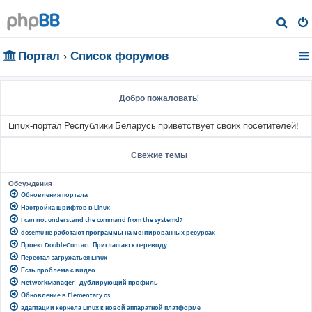
П
о
Портал
Список форумов
и
с
к
Добро пожаловать!
Linux-портал Республики Беларусь приветствует своих посетителей!
Свежие темы
Обсуждения
Обновления портала
Настройка шрифтов в Linux
I can not understand the command from the systemd?
dosemu не работают программы на монтированных ресурсах
Проект DoubleContact. Приглашаю к переводу
Перестал загружаться Linux
Есть проблема с видео
NetworkManager - дублирующий профиль
Обновление в Elementary os
адаптации кернела Linux к новой аппаратной платформе