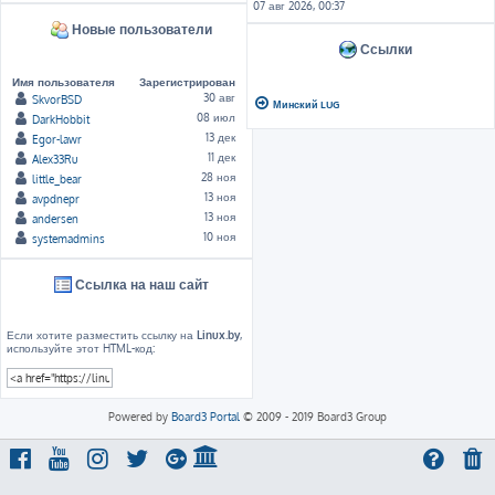
07 авг 2026, 00:37
Новые пользователи
Ссылки
Имя пользователя
Зарегистрирован
30 авг
SkvorBSD
Минский LUG
08 июл
DarkHobbit
13 дек
Egor-lawr
11 дек
Alex33Ru
28 ноя
little_bear
13 ноя
avpdnepr
13 ноя
andersen
10 ноя
systemadmins
Ссылка на наш сайт
Если хотите разместить ссылку на
Linux.by
,
используйте этот HTML-код:
Powered by
Board3 Portal
© 2009 - 2019 Board3 Group