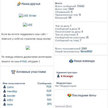
Всего
Наши друзья
Всего сообщений:
55662
Всего тем:
7469
Объявлений:
0
Прилепленных тем:
13
Вложений:
114
Тем за день:
1
Сообщений в день:
6
Посетителей за день:
0
Если вы хотите поддержать наш сайт -
Тем на участника:
3
Сообщений на участника:
25
повесьте у себя на страничке нашу кнопку:
Сообщений на тему:
7
Всего пользователей:
2260
Новый пользователь:
SkvorBSD
По поводу обмена дружескими кнопочками
Наша команда
пишите на наш
e-mail
, обсудим :)
Активные участники
Администраторы
X-Stranger
Модераторы
Имя пользователя
Сообщения
Нет Модераторов
7925
Llama
1529
mend0za
Последние боты
1089
booxter
965
kif0rt
893
leave
Semrush [Bot]