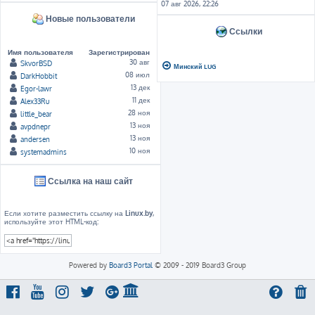
07 авг 2026, 22:26
Новые пользователи
Ссылки
Имя пользователя
Зарегистрирован
30 авг
SkvorBSD
Минский LUG
08 июл
DarkHobbit
13 дек
Egor-lawr
11 дек
Alex33Ru
28 ноя
little_bear
13 ноя
avpdnepr
13 ноя
andersen
10 ноя
systemadmins
Ссылка на наш сайт
Если хотите разместить ссылку на
Linux.by
,
используйте этот HTML-код:
Powered by
Board3 Portal
© 2009 - 2019 Board3 Group