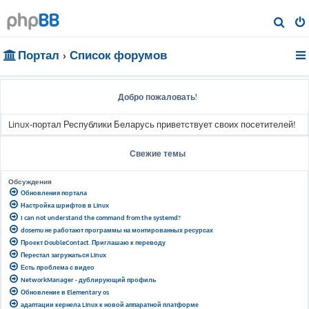
П
о
Портал
Список форумов
и
с
к
Добро пожаловать!
Linux-портал Республики Беларусь приветствует своих посетителей!
Свежие темы
Обсуждения
Обновления портала
Настройка шрифтов в Linux
I can not understand the command from the systemd?
dosemu не работают программы на монтированных ресурсах
Проект DoubleContact. Приглашаю к переводу
Перестал загружаться Linux
Есть проблема с видео
NetworkManager - дублирующий профиль
Обновление в Elementary os
адаптации кернела Linux к новой аппаратной платформе