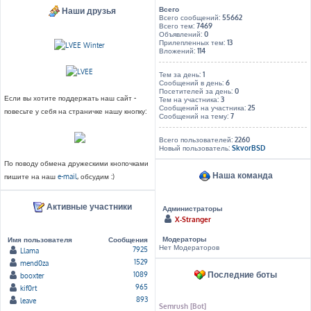
Всего
Наши друзья
Всего сообщений:
55662
Всего тем:
7469
Объявлений:
0
Прилепленных тем:
13
Вложений:
114
Тем за день:
1
Сообщений в день:
6
Посетителей за день:
0
Если вы хотите поддержать наш сайт -
Тем на участника:
3
Сообщений на участника:
25
повесьте у себя на страничке нашу кнопку:
Сообщений на тему:
7
Всего пользователей:
2260
Новый пользователь:
SkvorBSD
По поводу обмена дружескими кнопочками
Наша команда
пишите на наш
e-mail
, обсудим :)
Активные участники
Администраторы
X-Stranger
Модераторы
Имя пользователя
Сообщения
Нет Модераторов
7925
Llama
1529
mend0za
Последние боты
1089
booxter
965
kif0rt
893
leave
Semrush [Bot]