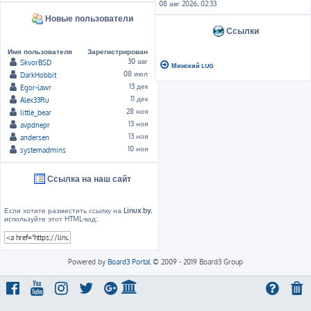
08 авг 2026, 02:33
Новые пользователи
Ссылки
Имя пользователя
Зарегистрирован
30 авг
SkvorBSD
Минский LUG
08 июл
DarkHobbit
13 дек
Egor-lawr
11 дек
Alex33Ru
28 ноя
little_bear
13 ноя
avpdnepr
13 ноя
andersen
10 ноя
systemadmins
Ссылка на наш сайт
Если хотите разместить ссылку на
Linux.by
,
используйте этот HTML-код:
Powered by
Board3 Portal
© 2009 - 2019 Board3 Group