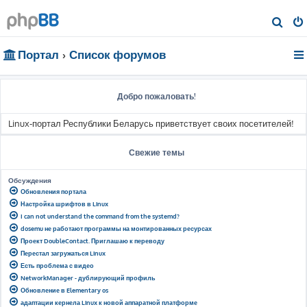
П
о
Портал
Список форумов
и
с
к
Добро пожаловать!
Linux-портал Республики Беларусь приветствует своих посетителей!
Свежие темы
Обсуждения
Обновления портала
Настройка шрифтов в Linux
I can not understand the command from the systemd?
dosemu не работают программы на монтированных ресурсах
Проект DoubleContact. Приглашаю к переводу
Перестал загружаться Linux
Есть проблема с видео
NetworkManager - дублирующий профиль
Обновление в Elementary os
адаптации кернела Linux к новой аппаратной платформе