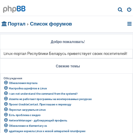
П
о
Портал
Список форумов
и
с
к
Добро пожаловать!
Linux-портал Республики Беларусь приветствует своих посетителей!
Свежие темы
Обсуждения
Обновления портала
Настройка шрифтов в Linux
I can not understand the command from the systemd?
dosemu не работают программы на монтированных ресурсах
Проект DoubleContact. Приглашаю к переводу
Перестал загружаться Linux
Есть проблема с видео
NetworkManager - дублирующий профиль
Обновление в Elementary os
адаптации кернела Linux к новой аппаратной платформе