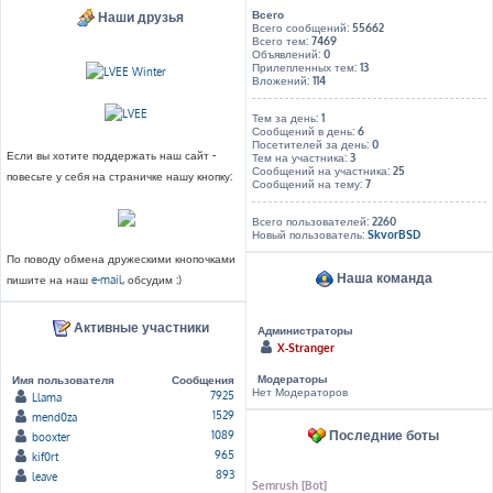
Всего
Наши друзья
Всего сообщений:
55662
Всего тем:
7469
Объявлений:
0
Прилепленных тем:
13
Вложений:
114
Тем за день:
1
Сообщений в день:
6
Посетителей за день:
0
Если вы хотите поддержать наш сайт -
Тем на участника:
3
Сообщений на участника:
25
повесьте у себя на страничке нашу кнопку:
Сообщений на тему:
7
Всего пользователей:
2260
Новый пользователь:
SkvorBSD
По поводу обмена дружескими кнопочками
Наша команда
пишите на наш
e-mail
, обсудим :)
Активные участники
Администраторы
X-Stranger
Модераторы
Имя пользователя
Сообщения
Нет Модераторов
7925
Llama
1529
mend0za
Последние боты
1089
booxter
965
kif0rt
893
leave
Semrush [Bot]