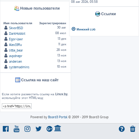
08 авг 2026, 05:58
Новые пользователи
Ссылки
Имя пользователя
Зарегистрирован
30 авг
SkvorBSD
Минский LUG
08 июл
DarkHobbit
13 дек
Egor-lawr
11 дек
Alex33Ru
28 ноя
little_bear
13 ноя
avpdnepr
13 ноя
andersen
10 ноя
systemadmins
Ссылка на наш сайт
Если хотите разместить ссылку на
Linux.by
,
используйте этот HTML-код:
Powered by
Board3 Portal
© 2009 - 2019 Board3 Group