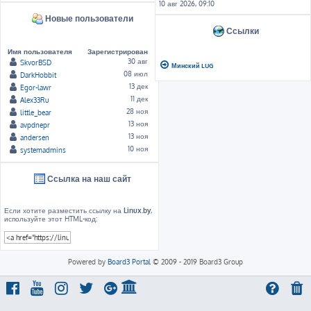
10 авг 2026, 09:10
Новые пользователи
Ссылки
Имя пользователя
Зарегистрирован
30 авг
SkvorBSD
Минский LUG
08 июл
DarkHobbit
13 дек
Egor-lawr
11 дек
Alex33Ru
28 ноя
little_bear
13 ноя
avpdnepr
13 ноя
andersen
10 ноя
systemadmins
Ссылка на наш сайт
Если хотите разместить ссылку на
Linux.by
,
используйте этот HTML-код:
Powered by
Board3 Portal
© 2009 - 2019 Board3 Group