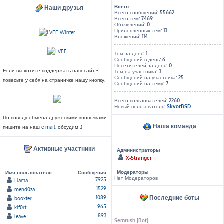
Всего
Наши друзья
Всего сообщений:
55662
Всего тем:
7469
Объявлений:
0
Прилепленных тем:
13
Вложений:
114
Тем за день:
1
Сообщений в день:
6
Посетителей за день:
0
Если вы хотите поддержать наш сайт -
Тем на участника:
3
Сообщений на участника:
25
повесьте у себя на страничке нашу кнопку:
Сообщений на тему:
7
Всего пользователей:
2260
Новый пользователь:
SkvorBSD
По поводу обмена дружескими кнопочками
Наша команда
пишите на наш
e-mail
, обсудим :)
Активные участники
Администраторы
X-Stranger
Модераторы
Имя пользователя
Сообщения
Нет Модераторов
7925
Llama
1529
mend0za
Последние боты
1089
booxter
965
kif0rt
893
leave
Semrush [Bot]