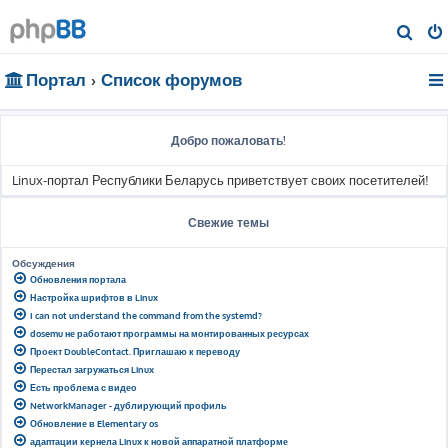
П
о
Портал
Список форумов
и
с
к
Добро пожаловать!
Linux-портал Республики Беларусь приветствует своих посетителей!
Свежие темы
Обсуждения
Обновления портала
Настройка шрифтов в Linux
I can not understand the command from the systemd?
dosemu не работают программы на монтированных ресурсах
Проект DoubleContact. Приглашаю к переводу
Перестал загружаться Linux
Есть проблема с видео
NetworkManager - дублирующий профиль
Обновление в Elementary os
адаптации кернела Linux к новой аппаратной платформе