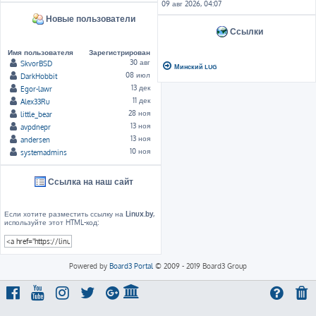
09 авг 2026, 04:07
Новые пользователи
Ссылки
Имя пользователя
Зарегистрирован
30 авг
SkvorBSD
Минский LUG
08 июл
DarkHobbit
13 дек
Egor-lawr
11 дек
Alex33Ru
28 ноя
little_bear
13 ноя
avpdnepr
13 ноя
andersen
10 ноя
systemadmins
Ссылка на наш сайт
Если хотите разместить ссылку на
Linux.by
,
используйте этот HTML-код:
Powered by
Board3 Portal
© 2009 - 2019 Board3 Group