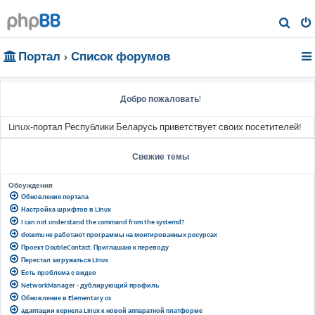
П
о
Портал
Список форумов
и
с
к
Добро пожаловать!
Linux-портал Республики Беларусь приветствует своих посетителей!
Свежие темы
Обсуждения
Обновления портала
Настройка шрифтов в Linux
I can not understand the command from the systemd?
dosemu не работают программы на монтированных ресурсах
Проект DoubleContact. Приглашаю к переводу
Перестал загружаться Linux
Есть проблема с видео
NetworkManager - дублирующий профиль
Обновление в Elementary os
адаптации кернела Linux к новой аппаратной платформе