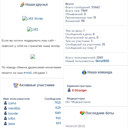
Всего
Наши друзья
Всего сообщений:
55662
Всего тем:
7469
Объявлений:
0
Прилепленных тем:
13
Вложений:
114
Тем за день:
1
Сообщений в день:
6
Посетителей за день:
0
Если вы хотите поддержать наш сайт -
Тем на участника:
3
Сообщений на участника:
25
повесьте у себя на страничке нашу кнопку:
Сообщений на тему:
7
Всего пользователей:
2260
Новый пользователь:
SkvorBSD
По поводу обмена дружескими кнопочками
Наша команда
пишите на наш
e-mail
, обсудим :)
Активные участники
Администраторы
X-Stranger
Модераторы
Имя пользователя
Сообщения
Нет Модераторов
7925
Llama
1529
mend0za
Последние боты
1089
booxter
965
kif0rt
893
leave
Semrush [Bot]