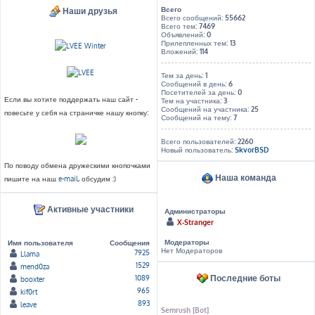
Всего
Наши друзья
Всего сообщений:
55662
Всего тем:
7469
Объявлений:
0
Прилепленных тем:
13
Вложений:
114
Тем за день:
1
Сообщений в день:
6
Посетителей за день:
0
Если вы хотите поддержать наш сайт -
Тем на участника:
3
Сообщений на участника:
25
повесьте у себя на страничке нашу кнопку:
Сообщений на тему:
7
Всего пользователей:
2260
Новый пользователь:
SkvorBSD
По поводу обмена дружескими кнопочками
Наша команда
пишите на наш
e-mail
, обсудим :)
Активные участники
Администраторы
X-Stranger
Модераторы
Имя пользователя
Сообщения
Нет Модераторов
7925
Llama
1529
mend0za
Последние боты
1089
booxter
965
kif0rt
893
leave
Semrush [Bot]