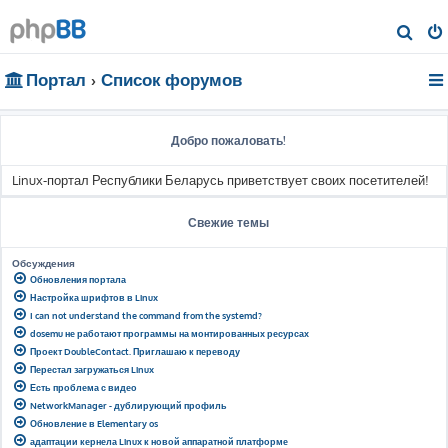
П
о
Портал
Список форумов
и
с
к
Добро пожаловать!
Linux-портал Республики Беларусь приветствует своих посетителей!
Свежие темы
Обсуждения
Обновления портала
Настройка шрифтов в Linux
I can not understand the command from the systemd?
dosemu не работают программы на монтированных ресурсах
Проект DoubleContact. Приглашаю к переводу
Перестал загружаться Linux
Есть проблема с видео
NetworkManager - дублирующий профиль
Обновление в Elementary os
адаптации кернела Linux к новой аппаратной платформе