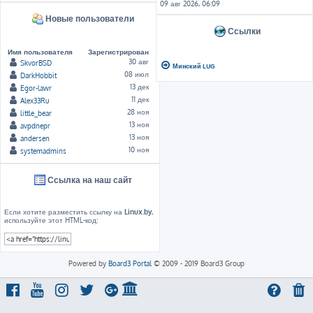
09 авг 2026, 06:09
Новые пользователи
Ссылки
Имя пользователя
Зарегистрирован
30 авг
SkvorBSD
Минский LUG
08 июл
DarkHobbit
13 дек
Egor-lawr
11 дек
Alex33Ru
28 ноя
little_bear
13 ноя
avpdnepr
13 ноя
andersen
10 ноя
systemadmins
Ссылка на наш сайт
Если хотите разместить ссылку на
Linux.by
,
используйте этот HTML-код:
Powered by
Board3 Portal
© 2009 - 2019 Board3 Group