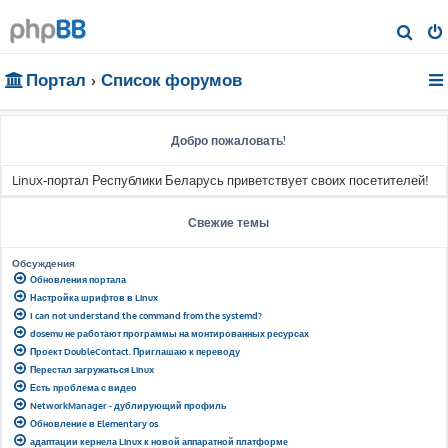
П
о
Портал
Список форумов
и
с
к
Добро пожаловать!
Linux-портал Республики Беларусь приветствует своих посетителей!
Свежие темы
Обсуждения
Обновления портала
Настройка шрифтов в Linux
I can not understand the command from the systemd?
dosemu не работают программы на монтированных ресурсах
Проект DoubleContact. Приглашаю к переводу
Перестал загружаться Linux
Есть проблема с видео
NetworkManager - дублирующий профиль
Обновление в Elementary os
адаптации кернела Linux к новой аппаратной платформе