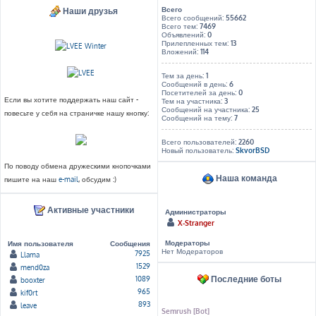
Всего
Наши друзья
Всего сообщений:
55662
Всего тем:
7469
Объявлений:
0
Прилепленных тем:
13
Вложений:
114
Тем за день:
1
Сообщений в день:
6
Посетителей за день:
0
Если вы хотите поддержать наш сайт -
Тем на участника:
3
Сообщений на участника:
25
повесьте у себя на страничке нашу кнопку:
Сообщений на тему:
7
Всего пользователей:
2260
Новый пользователь:
SkvorBSD
По поводу обмена дружескими кнопочками
Наша команда
пишите на наш
e-mail
, обсудим :)
Активные участники
Администраторы
X-Stranger
Модераторы
Имя пользователя
Сообщения
Нет Модераторов
7925
Llama
1529
mend0za
Последние боты
1089
booxter
965
kif0rt
893
leave
Semrush [Bot]