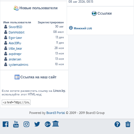
08 авг 2026, 08:15
Новые пользователи
Ссылки
Имя пользователя
Зарегистрирован
30 авг
SkvorBSD
Минский LUG
08 июл
DarkHobbit
13 дек
Egor-lawr
11 дек
Alex33Ru
28 ноя
little_bear
13 ноя
avpdnepr
13 ноя
andersen
10 ноя
systemadmins
Ссылка на наш сайт
Если хотите разместить ссылку на
Linux.by
,
используйте этот HTML-код:
Powered by
Board3 Portal
© 2009 - 2019 Board3 Group