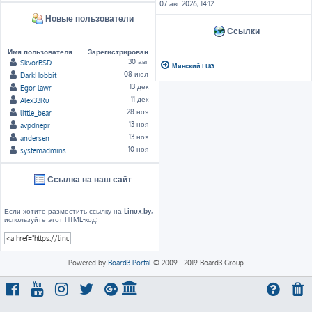
07 авг 2026, 14:12
Новые пользователи
Ссылки
Имя пользователя
Зарегистрирован
30 авг
SkvorBSD
Минский LUG
08 июл
DarkHobbit
13 дек
Egor-lawr
11 дек
Alex33Ru
28 ноя
little_bear
13 ноя
avpdnepr
13 ноя
andersen
10 ноя
systemadmins
Ссылка на наш сайт
Если хотите разместить ссылку на
Linux.by
,
используйте этот HTML-код:
Powered by
Board3 Portal
© 2009 - 2019 Board3 Group