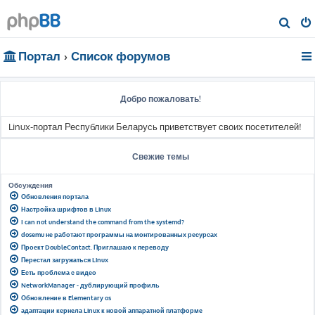
П
о
Портал
Список форумов
и
с
к
Добро пожаловать!
Linux-портал Республики Беларусь приветствует своих посетителей!
Свежие темы
Обсуждения
Обновления портала
Настройка шрифтов в Linux
I can not understand the command from the systemd?
dosemu не работают программы на монтированных ресурсах
Проект DoubleContact. Приглашаю к переводу
Перестал загружаться Linux
Есть проблема с видео
NetworkManager - дублирующий профиль
Обновление в Elementary os
адаптации кернела Linux к новой аппаратной платформе