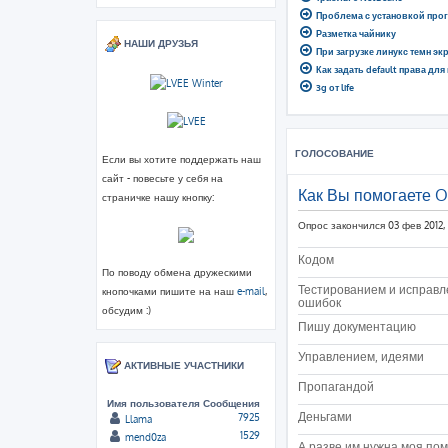
Проблема с установкой про
Разметка чайнику
НАШИ ДРУЗЬЯ
При загрузке линукс темн эк
Как задать default права для
3g от life
ГОЛОСОВАНИЕ
Если вы хотите поддержать наш
сайт - повесьте у себя на
Как Вы помогаете 
страничке нашу кнопку:
Опрос закончился 03 фев 2012, 
Кодом
По поводу обмена дружескими
Тестированием и исправ
кнопочками пишите на наш
e-mail
,
ошибок
обсудим :)
Пишу документацию
Управлением, идеями
АКТИВНЫЕ УЧАСТНИКИ
Пропагандой
Имя пользователя
Сообщения
Деньгами
7925
Llama
1529
mend0za
А разве им нужна моя по