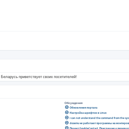
 Беларусь приветствует своих посетителей!
Обсуждения
Обновления портала
Настройка шрифтов в Linux
I can not understand the command from the sy
dosemu не работают программы на монтиро
Проект DoubleContact. Приглашаю к перевод