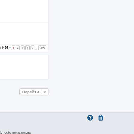
з
1493
•
1
2
3
4
5
1493
…
Перейти
inux.by обязательна