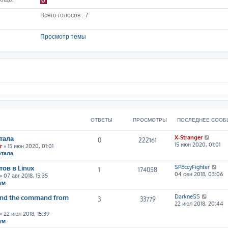
0
Всего голосов : 7
Просмотр темы
ОТВЕТЫ
ПРОСМОТРЫ
ПОСЛЕДНЕЕ СООБ
П
тала
X-Stranger
0
222161
е
15 июн 2020, 01:01
r
» 15 июн 2020, 01:01
р
ртала
е
й
П
ов в Linux
SPEccyFighter
1
174058
т
е
04 сен 2018, 03:06
» 07 авг 2018, 15:35
и
р
ум
к
е
п
й
П
tand the command from
DarkneSS
3
33779
о
т
е
22 июл 2018, 20:44
с
и
р
» 22 июл 2018, 15:39
л
к
е
ум
е
п
й