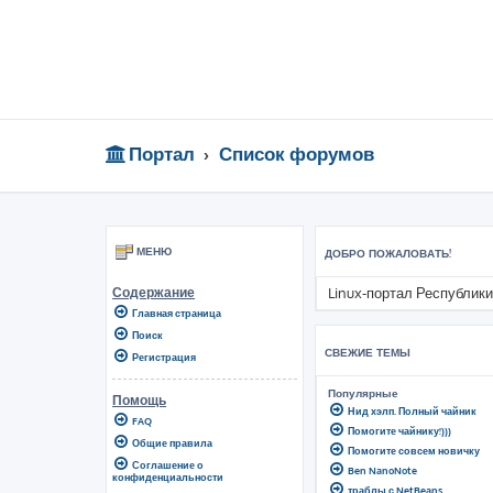
Портал
Список форумов
МЕНЮ
ДОБРО ПОЖАЛОВАТЬ!
Linux-портал Республики
Содержание
Главная страница
Поиск
СВЕЖИЕ ТЕМЫ
Регистрация
Популярные
Помощь
Нид хэлп. Полный чайник
FAQ
Помогите чайнику!)))
Общие правила
Помогите совсем новичку
Соглашение о
Ben NanoNote
конфиденциальности
траблы с NetBeans