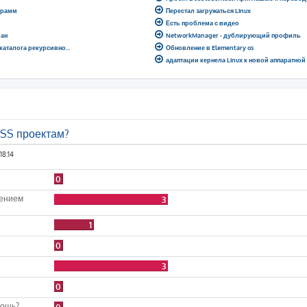
грамм
Перестал загружаться Linux
Есть проблема с видео
ран
NetworkManager - дублирующий профиль
 каталога рекурсивно...
Обновление в Elementary os
адаптации кернела Linux к новой аппаратно
OSS проектам?
18:14
0
лением
3
1
0
3
0
мощь?