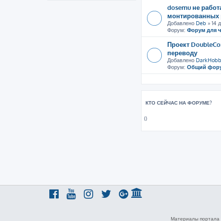
dosemu не рабо
монтированных 
Добавлено
Deb
» 14 д
Форум:
Форум для 
Проект DoubleCo
переводу
Добавлено
DarkHobb
Форум:
Общий фор
КТО СЕЙЧАС НА ФОРУМЕ?
()
Материалы портала 