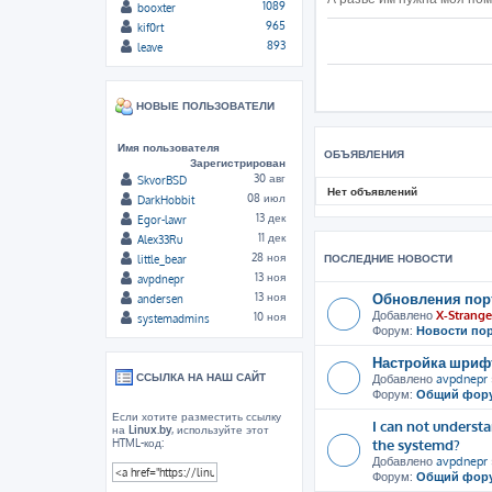
1089
booxter
965
kif0rt
893
leave
НОВЫЕ ПОЛЬЗОВАТЕЛИ
Имя пользователя
ОБЪЯВЛЕНИЯ
Зарегистрирован
30 авг
SkvorBSD
Нет объявлений
08 июл
DarkHobbit
13 дек
Egor-lawr
11 дек
Alex33Ru
28 ноя
ПОСЛЕДНИЕ НОВОСТИ
little_bear
13 ноя
avpdnepr
Обновления пор
13 ноя
andersen
Добавлено
X-Strange
10 ноя
systemadmins
Форум:
Новости по
Настройка шрифт
ССЫЛКА НА НАШ САЙТ
Добавлено
avpdnepr
Форум:
Общий фор
Если хотите разместить ссылку
I can not unders
на
Linux.by
, используйте этот
the systemd?
HTML-код:
Добавлено
avpdnepr
Форум:
Общий фор