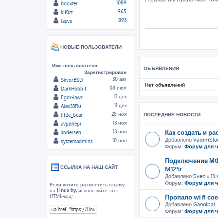
1089
booxter
965
kif0rt
893
leave
НОВЫЕ ПОЛЬЗОВАТЕЛИ
Имя пользователя
ОБЪЯВЛЕНИЯ
Зарегистрирован
30 авг
SkvorBSD
Нет объявлений
08 июл
DarkHobbit
13 дек
Egor-lawr
11 дек
Alex33Ru
28 ноя
ПОСЛЕДНИЕ НОВОСТИ
little_bear
13 ноя
avpdnepr
Как создать и ра
13 ноя
andersen
Добавлено
VadimSlo
10 ноя
systemadmins
Форум:
Форум для 
Подключение МФУ
ССЫЛКА НА НАШ САЙТ
M125r
Добавлено
Sven
» 13 
Форум:
Форум для 
Если хотите разместить ссылку
на
Linux.by
, используйте этот
Пропало wi fi со
HTML-код:
Добавлено
Gannibal_
Форум:
Форум для 