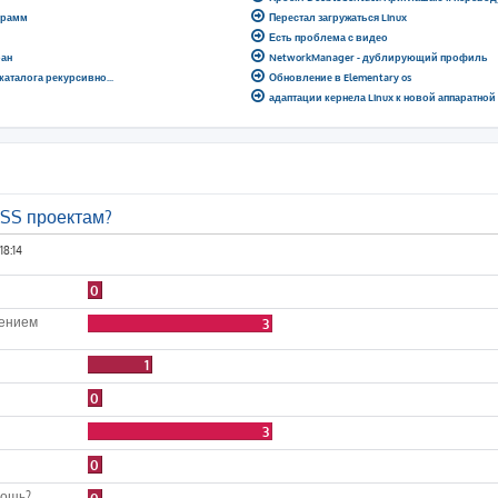
грамм
Перестал загружаться Linux
Есть проблема с видео
ран
NetworkManager - дублирующий профиль
 каталога рекурсивно...
Обновление в Elementary os
адаптации кернела Linux к новой аппаратно
OSS проектам?
18:14
0
лением
3
1
0
3
0
мощь?