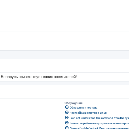
 Беларусь приветствует своих посетителей!
Обсуждения
Обновления портала
Настройка шрифтов в Linux
I can not understand the command from the sy
dosemu не работают программы на монтиро
Проект DoubleContact. Приглашаю к перевод