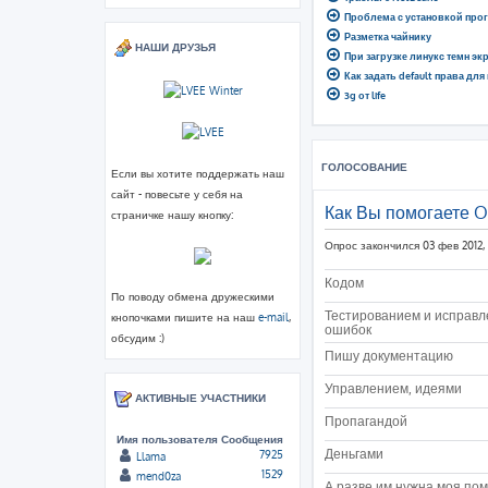
Проблема с установкой про
Разметка чайнику
НАШИ ДРУЗЬЯ
При загрузке линукс темн эк
Как задать default права для
3g от life
ГОЛОСОВАНИЕ
Если вы хотите поддержать наш
сайт - повесьте у себя на
Как Вы помогаете 
страничке нашу кнопку:
Опрос закончился 03 фев 2012, 
Кодом
По поводу обмена дружескими
Тестированием и исправ
кнопочками пишите на наш
e-mail
,
ошибок
обсудим :)
Пишу документацию
Управлением, идеями
АКТИВНЫЕ УЧАСТНИКИ
Пропагандой
Имя пользователя
Сообщения
Деньгами
7925
Llama
1529
mend0za
А разве им нужна моя по