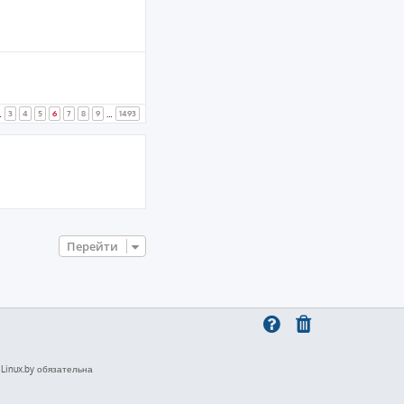
3
4
5
6
7
8
9
1493
…
…
Перейти
inux.by обязательна