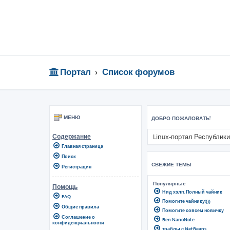
Портал
Список форумов
МЕНЮ
ДОБРО ПОЖАЛОВАТЬ!
Linux-портал Республики
Содержание
Главная страница
Поиск
СВЕЖИЕ ТЕМЫ
Регистрация
Популярные
Помощь
Нид хэлп. Полный чайник
FAQ
Помогите чайнику!)))
Общие правила
Помогите совсем новичку
Соглашение о
Ben NanoNote
конфиденциальности
траблы с NetBeans