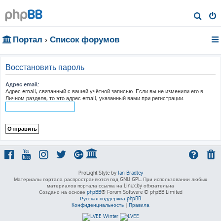
П
о
Портал
Список форумов
и
с
к
Восстановить пароль
Адрес email:
Адрес email, связанный с вашей учётной записью. Если вы не изменили его в
Личном разделе, то это адрес email, указанный вами при регистрации.
ProLight Style by
Ian Bradley
Материалы портала распространяются под GNU GPL. При использовании любых
материалов портала ссылка на Linux.by обязательна
Создано на основе
phpBB
® Forum Software © phpBB Limited
Русская поддержка phpBB
Конфиденциальность
|
Правила