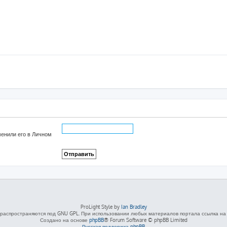
менили его в Личном
ProLight Style by
Ian Bradley
распространяются под GNU GPL. При использовании любых материалов портала ссылка на L
Создано на основе
phpBB
® Forum Software © phpBB Limited
Русская поддержка phpBB