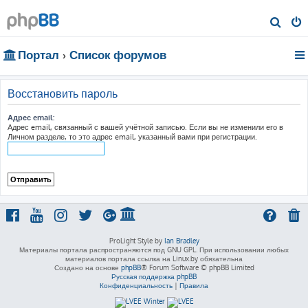
П
о
Портал
Список форумов
и
с
к
Восстановить пароль
Адрес email:
Адрес email, связанный с вашей учётной записью. Если вы не изменили его в
Личном разделе, то это адрес email, указанный вами при регистрации.
ProLight Style by
Ian Bradley
Материалы портала распространяются под GNU GPL. При использовании любых
материалов портала ссылка на Linux.by обязательна
Создано на основе
phpBB
® Forum Software © phpBB Limited
Русская поддержка phpBB
Конфиденциальность
|
Правила