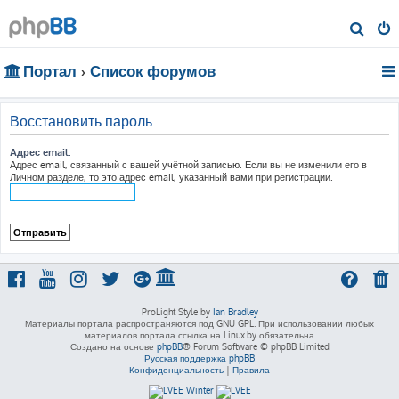
П
о
Портал
Список форумов
и
с
к
Восстановить пароль
Адрес email:
Адрес email, связанный с вашей учётной записью. Если вы не изменили его в
Личном разделе, то это адрес email, указанный вами при регистрации.
ProLight Style by
Ian Bradley
Материалы портала распространяются под GNU GPL. При использовании любых
материалов портала ссылка на Linux.by обязательна
Создано на основе
phpBB
® Forum Software © phpBB Limited
Русская поддержка phpBB
Конфиденциальность
|
Правила