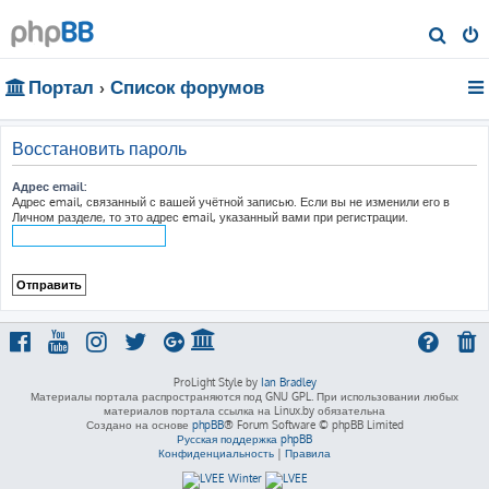
П
о
Портал
Список форумов
и
с
к
Восстановить пароль
Адрес email:
Адрес email, связанный с вашей учётной записью. Если вы не изменили его в
Личном разделе, то это адрес email, указанный вами при регистрации.
ProLight Style by
Ian Bradley
Материалы портала распространяются под GNU GPL. При использовании любых
материалов портала ссылка на Linux.by обязательна
Создано на основе
phpBB
® Forum Software © phpBB Limited
Русская поддержка phpBB
Конфиденциальность
|
Правила