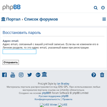
П
о
Портал
Список форумов
и
с
к
Восстановить пароль
Адрес email:
Адрес email, связанный с вашей учётной записью. Если вы не изменили его в
Личном разделе, то это адрес email, указанный вами при регистрации.
ProLight Style by
Ian Bradley
Материалы портала распространяются под GNU GPL. При использовании любых
материалов портала ссылка на Linux.by обязательна
Создано на основе
phpBB
® Forum Software © phpBB Limited
Русская поддержка phpBB
Конфиденциальность
|
Правила