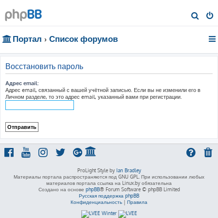
П
о
Портал
Список форумов
и
с
к
Восстановить пароль
Адрес email:
Адрес email, связанный с вашей учётной записью. Если вы не изменили его в
Личном разделе, то это адрес email, указанный вами при регистрации.
ProLight Style by
Ian Bradley
Материалы портала распространяются под GNU GPL. При использовании любых
материалов портала ссылка на Linux.by обязательна
Создано на основе
phpBB
® Forum Software © phpBB Limited
Русская поддержка phpBB
Конфиденциальность
|
Правила