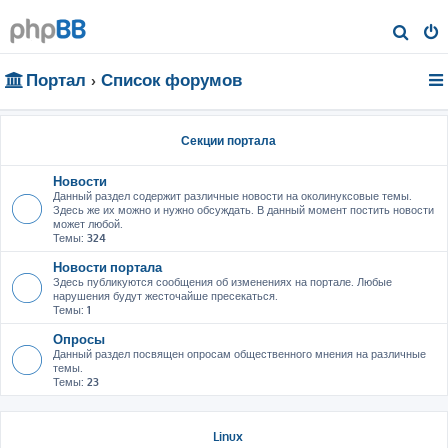
П
о
Портал
Список форумов
и
с
к
Секции портала
Новости
Данный раздел содержит различные новости на околинуксовые темы.
Здесь же их можно и нужно обсуждать. В данный момент постить новости
может любой.
Темы:
324
Новости портала
Здесь публикуются сообщения об изменениях на портале. Любые
нарушения будут жесточайше пресекаться.
Темы:
1
Опросы
Данный раздел посвящен опросам общественного мнения на различные
темы.
Темы:
23
Linux