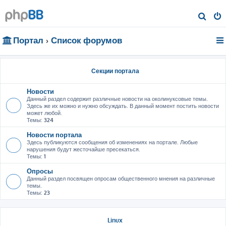
П
о
Портал
Список форумов
и
с
к
Секции портала
Новости
Данный раздел содержит различные новости на околинуксовые темы.
Здесь же их можно и нужно обсуждать. В данный момент постить новости
может любой.
Темы:
324
Новости портала
Здесь публикуются сообщения об изменениях на портале. Любые
нарушения будут жесточайше пресекаться.
Темы:
1
Опросы
Данный раздел посвящен опросам общественного мнения на различные
темы.
Темы:
23
Linux