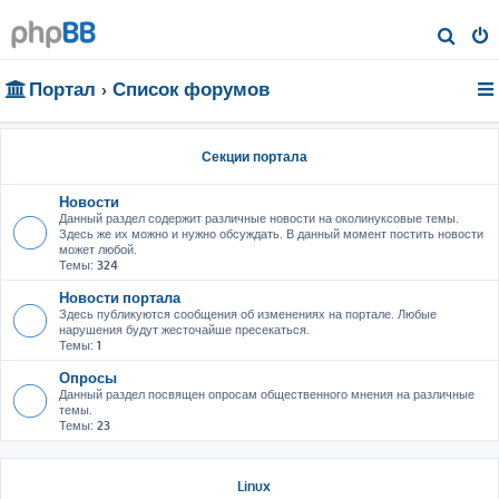
П
о
Портал
Список форумов
и
с
к
Секции портала
Новости
Данный раздел содержит различные новости на околинуксовые темы.
Здесь же их можно и нужно обсуждать. В данный момент постить новости
может любой.
Темы:
324
Новости портала
Здесь публикуются сообщения об изменениях на портале. Любые
нарушения будут жесточайше пресекаться.
Темы:
1
Опросы
Данный раздел посвящен опросам общественного мнения на различные
темы.
Темы:
23
Linux