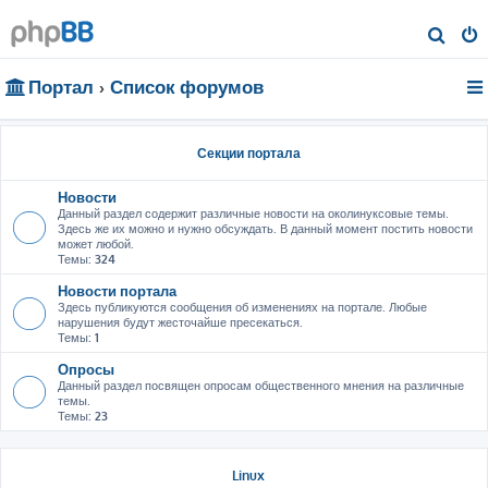
П
о
Портал
Список форумов
и
с
к
Секции портала
Новости
Данный раздел содержит различные новости на околинуксовые темы.
Здесь же их можно и нужно обсуждать. В данный момент постить новости
может любой.
Темы:
324
Новости портала
Здесь публикуются сообщения об изменениях на портале. Любые
нарушения будут жесточайше пресекаться.
Темы:
1
Опросы
Данный раздел посвящен опросам общественного мнения на различные
темы.
Темы:
23
Linux