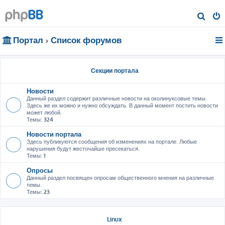
П
о
Портал
Список форумов
и
с
к
Секции портала
Новости
Данный раздел содержит различные новости на околинуксовые темы.
Здесь же их можно и нужно обсуждать. В данный момент постить новости
может любой.
Темы:
324
Новости портала
Здесь публикуются сообщения об изменениях на портале. Любые
нарушения будут жесточайше пресекаться.
Темы:
1
Опросы
Данный раздел посвящен опросам общественного мнения на различные
темы.
Темы:
23
Linux