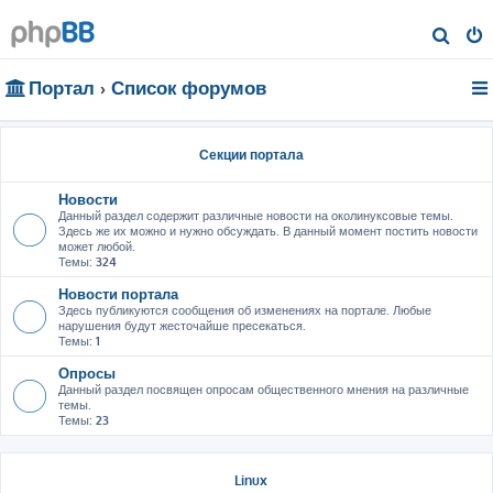
П
о
Портал
Список форумов
и
с
к
Секции портала
Новости
Данный раздел содержит различные новости на околинуксовые темы.
Здесь же их можно и нужно обсуждать. В данный момент постить новости
может любой.
Темы:
324
Новости портала
Здесь публикуются сообщения об изменениях на портале. Любые
нарушения будут жесточайше пресекаться.
Темы:
1
Опросы
Данный раздел посвящен опросам общественного мнения на различные
темы.
Темы:
23
Linux