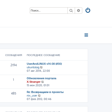
Поиск
Расширенный пои
СООБЩЕНИЯ
ПОСЛЕДНЕЕ СООБЩЕНИЕ
UserAndLINUX v14.08 (#30)
2194
П
ubuntolog
е
07 авг 2014, 22:00
р
е
Обновления портала
1
й
П
X-Stranger
т
е
15 июн 2020, 01:01
и
р
к
Re: Возвращаем в проекты
е
485
п
П
nix_user
й
о
е
07 фев 2012, 00:46
т
с
р
и
л
е
к
е
й
п