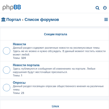
П
о
Портал
Список форумов
и
с
к
Секции портала
Новости
Данный раздел содержит различные новости на околинуксовые темы.
Здесь же их можно и нужно обсуждать. В данный момент постить новости
может любой.
Темы:
324
Новости портала
Здесь публикуются сообщения об изменениях на портале. Любые
нарушения будут жесточайше пресекаться.
Темы:
1
Опросы
Данный раздел посвящен опросам общественного мнения на различные
темы.
Темы:
23
Linux