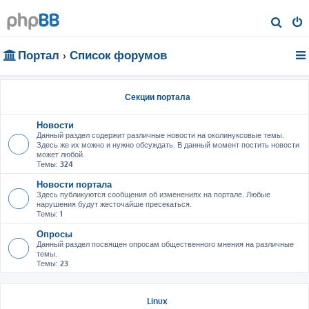
П
о
Портал
Список форумов
и
с
к
Секции портала
Новости
Данный раздел содержит различные новости на околинуксовые темы.
Здесь же их можно и нужно обсуждать. В данный момент постить новости
может любой.
Темы:
324
Новости портала
Здесь публикуются сообщения об изменениях на портале. Любые
нарушения будут жесточайше пресекаться.
Темы:
1
Опросы
Данный раздел посвящен опросам общественного мнения на различные
темы.
Темы:
23
Linux