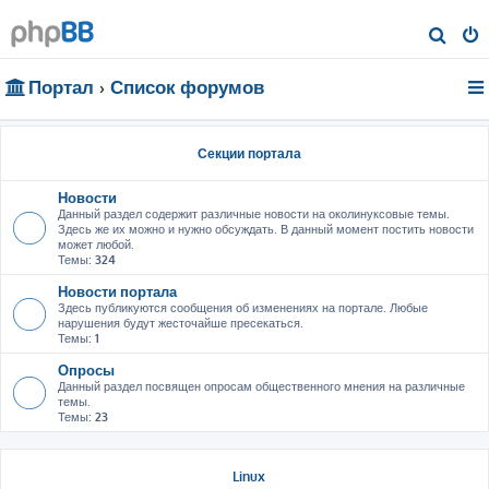
П
о
Портал
Список форумов
и
с
к
Секции портала
Новости
Данный раздел содержит различные новости на околинуксовые темы.
Здесь же их можно и нужно обсуждать. В данный момент постить новости
может любой.
Темы:
324
Новости портала
Здесь публикуются сообщения об изменениях на портале. Любые
нарушения будут жесточайше пресекаться.
Темы:
1
Опросы
Данный раздел посвящен опросам общественного мнения на различные
темы.
Темы:
23
Linux